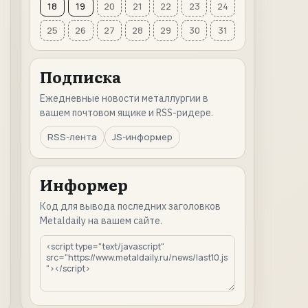
18
19
20
21
22
23
24
25
26
27
28
29
30
31
Подписка
Ежедневные новости металлургии в
вашем почтовом ящике и RSS-ридере.
RSS-лента
JS-информер
Информер
Код для вывода последних заголовков
Metaldaily на вашем сайте.