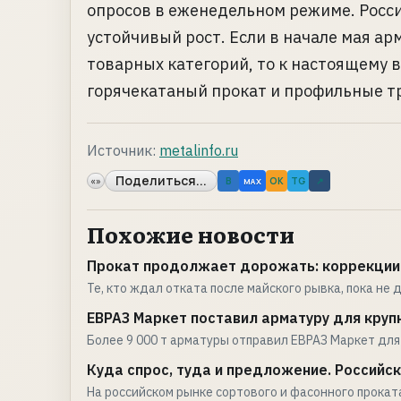
опросов в еженедельном режиме. Росс
устойчивый рост. Если в начале мая а
товарных категорий, то к настоящему 
горячекатаный прокат и профильные тр
Источник:
metalinfo.ru
Поделиться...
«»
B
OK
TG
↗
MAX
Похожие новости
Прокат продолжает дорожать: коррекции 
Те, кто ждал отката после майского рывка, пока не
ЕВРАЗ Маркет поставил арматуру для круп
Более 9 000 т арматуры отправил ЕВРАЗ Маркет для
Куда спрос, туда и предложение. Российск
На российском рынке сортового и фасонного прока