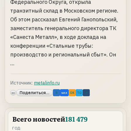
Федерального Округа, открыла
транзитный склад в Московском регионе.
Об этом рассказал Евгений Ганопольский,
заместитель генерального директора ТК
«Санеста Металл», в ходе доклада на
конференции «Стальные трубы:
производство и региональный сбыт». Он
...
Источник:
metalinfo.ru
Поделиться...
«»
B
OK
TG
↗
MAX
Всего новостей
181 479
ГОД: