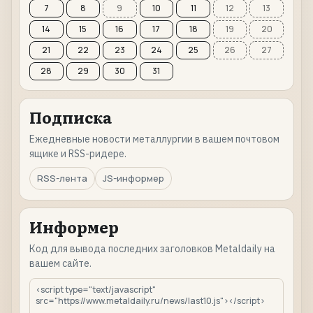
7
8
9
10
11
12
13
14
15
16
17
18
19
20
21
22
23
24
25
26
27
28
29
30
31
Подписка
Ежедневные новости металлургии в вашем почтовом
ящике и RSS-ридере.
RSS-лента
JS-информер
Информер
Код для вывода последних заголовков Metaldaily на
вашем сайте.