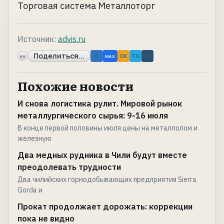
Торговая система Металлоторг
Источник:
advis.ru
Поделиться...
«»
B
OK
TG
↗
MAX
Похожие новости
И снова логистика рулит. Мировой рынок
металлургического сырья: 9-16 июля
В конце первой половины июля цены на металлолом и
железную
Два медных рудника в Чили будут вместе
преодолевать трудности
Два чилийских горнодобывающих предприятия Sierra
Gorda и
Прокат продолжает дорожать: коррекции
пока не видно