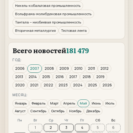
Никель-кобальтовая промышленность
Вольфрама-молибденовая промышленность
Тантала – ниобиевая промышленность
Вторичная металлургия
Тестовая лента
Всего новостей
181 479
ГОД:
2006
2007
2008
2009
2010
2011
2012
2013
2014
2015
2016
2017
2018
2019
2020
2021
2022
2023
2024
2025
2026
МЕСЯЦ:
Январь
Февраль
Март
Апрель
Май
Июнь
Июль
Август
Сентябрь
Октябрь
Ноябрь
Декабрь
Пн
Вт
Ср
Чт
Пт
Сб
Вс
1
2
3
4
5
6