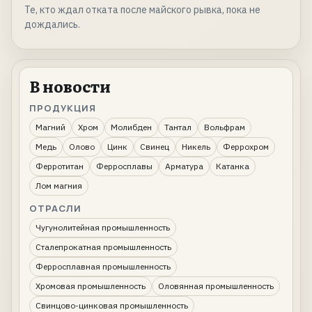
Те, кто ждал отката после майского рывка, пока не
дождались.
В новости
ПРОДУКЦИЯ
Магний
Хром
Молибден
Тантал
Вольфрам
Медь
Олово
Цинк
Свинец
Никель
Феррохром
Ферротитан
Ферросплавы
Арматура
Катанка
Лом магния
ОТРАСЛИ
Чугунолитейная промышленность
Сталепрокатная промышленность
Ферросплавная промышленность
Хромовая промышленность
Оловянная промышленность
Свинцово-цинковая промышленность