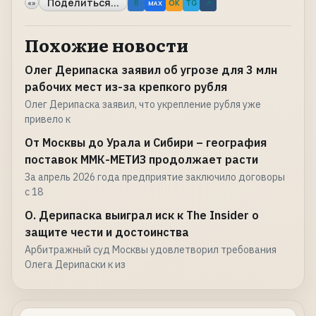
Поделиться...
«»
B
OK
TG
↗
MAX
Похожие новости
Олег Дерипаска заявил об угрозе для 3 млн
рабочих мест из-за крепкого рубля
Олег Дерипаска заявил, что укрепление рубля уже
привело к
От Москвы до Урала и Сибири – география
поставок ММК-МЕТИЗ продолжает расти
За апрель 2026 года предприятие заключило договоры
с 18
О. Дерипаска выиграл иск к The Insider о
защите чести и достоинства
Арбитражный суд Москвы удовлетворил требования
Олега Дерипаски к из