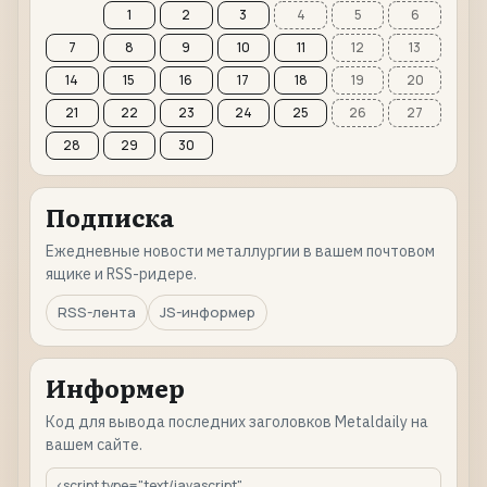
1
2
3
4
5
6
7
8
9
10
11
12
13
14
15
16
17
18
19
20
21
22
23
24
25
26
27
28
29
30
Подписка
Ежедневные новости металлургии в вашем почтовом
ящике и RSS-ридере.
RSS-лента
JS-информер
Информер
Код для вывода последних заголовков Metaldaily на
вашем сайте.