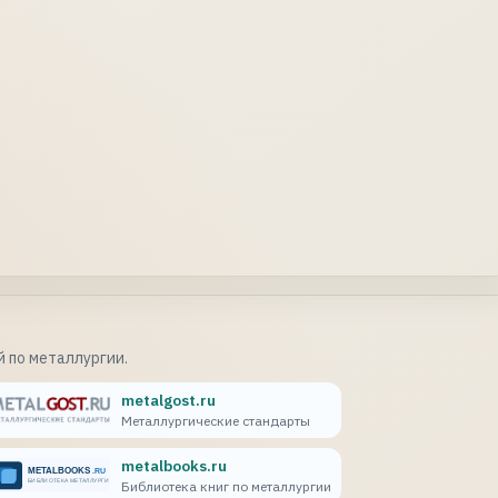
 по металлургии.
metalgost.ru
Металлургические стандарты
metalbooks.ru
Библиотека книг по металлургии