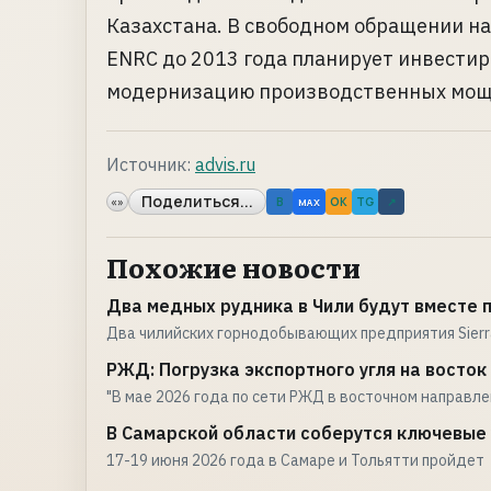
Казахстана. В свободном обращении на
ENRC до 2013 года планирует инвестир
модернизацию производственных мощно
Источник:
advis.ru
Поделиться...
«»
B
OK
TG
↗
MAX
Похожие новости
Два медных рудника в Чили будут вместе
Два чилийских горнодобывающих предприятия Sierr
РЖД: Погрузка экспортного угля на восток 
"В мае 2026 года по сети РЖД в восточном направл
В Самарской области соберутся ключевые
17-19 июня 2026 года в Самаре и Тольятти пройдет