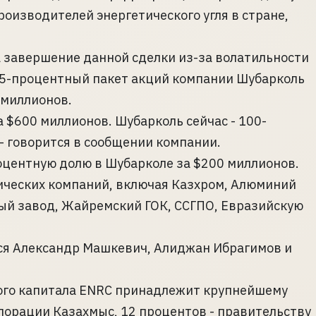
оизводителей энергетического угля в стране,
 завершение данной сделки из-за волатильности
 75-процентный пакет акций компании Шубарколь
 миллионов.
а $600 миллионов. Шубарколь сейчас - 100-
- говорится в сообщении компании.
оцентную долю в Шубарколе за $200 миллионов.
ических компаний, включая Казхром, Алюминий
ый завод, Жайремский ГОК, ССГПО, Евразийскую
я Александр Машкевич, Алиджан Ибрагимов и
ного капитала ENRC принадлежит крупнейшему
порации Казахмыс, 12 процентов - правительству