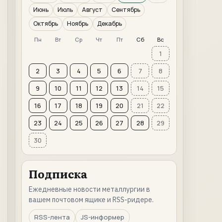
Июнь
Июль
Август
Сентябрь
Октябрь
Ноябрь
Декабрь
Пн
Вт
Ср
Чт
Пт
Сб
Вс
1
2
3
4
5
6
7
8
9
10
11
12
13
14
15
16
17
18
19
20
21
22
23
24
25
26
27
28
29
30
Подписка
Ежедневные новости металлургии в
вашем почтовом ящике и RSS-ридере.
RSS-лента
JS-информер