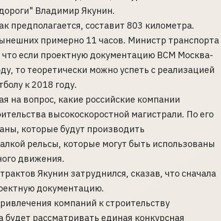
дороги" Владимир Якунин.
к предполагается, составит 803 километра.
 нынешних примерно 11 часов. Министр транспорта
 что если проектную документацию ВСМ Москва-
ду, то теоретически можно успеть с реализацией
болу к 2018 году.
ечая на вопрос, какие российские компании
ительства высокоскоростной магистрали. По его
таны, которые будут производить
алкой рельсы, которые могут быть использованы
ного движения.
рактов Якунин затруднился, сказав, что сначала
роектную документацию.
привлечения компаний к строительству
а будет рассматривать единая конкурсная