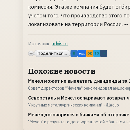
комиссия. Эта же компания будет отби
учетом того, что производство этого 
локализовать на территории России. -
Источник:
advis.ru
Поделиться...
«»
B
OK
TG
↗
MAX
Похожие новости
Мечел может не выплатить дивиденды за 
Совет директоров "Мечела" рекомендовал акционе
Северсталь и Мечел оспаривают возврат 
У крупных металлургических компаний - &laquo
Мечел договорился с банками об отсрочке 
"Мечел" в результате договоренностей с банками-к