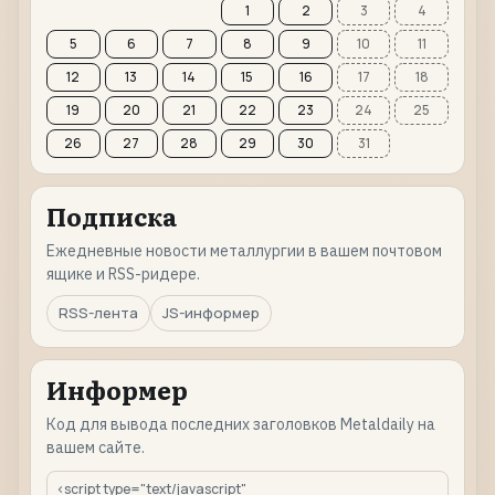
1
2
3
4
5
6
7
8
9
10
11
12
13
14
15
16
17
18
19
20
21
22
23
24
25
26
27
28
29
30
31
Подписка
Ежедневные новости металлургии в вашем почтовом
ящике и RSS-ридере.
RSS-лента
JS-информер
Информер
Код для вывода последних заголовков Metaldaily на
вашем сайте.