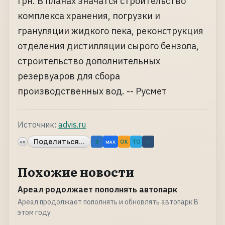
грн. В планах значатся строительство
комплекса хранения, погрузки и
грануляции жидкого пека, реконструкция
отделения дистилляции сырого бензола,
строительство дополнительных
резервуаров для сбора
производственных вод. -- Русмет
Источник:
advis.ru
Поделиться...
«»
B
OK
TG
↗
MAX
Похожие новости
Ареал родолжает пополнять автопарк
Ареал продолжает пополнять и обновлять автопарк В
этом году