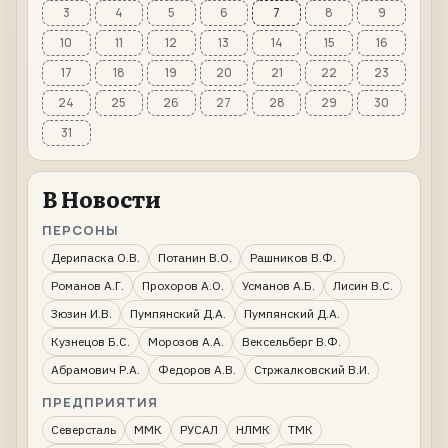
3
4
5
6
7
8
9
10
11
12
13
14
15
16
17
18
19
20
21
22
23
24
25
26
27
28
29
30
31
В Новости
ПЕРСОНЫ
Дерипаска О.В.
Потанин В.О.
Рашников В.Ф.
Романов А.Г.
Прохоров А.О.
Усманов А.Б.
Лисин В.С.
Зюзин И.В.
Пумпянский Д.А.
Пумпянский Д.А.
Кузнецов Б.С.
Морозов А.А.
Вексельберг В.Ф.
Абрамович Р.А.
Федоров А.В.
Стржалковский В.И.
ПРЕДПРИЯТИЯ
Северсталь
ММК
РУСАЛ
НЛМК
ТМК