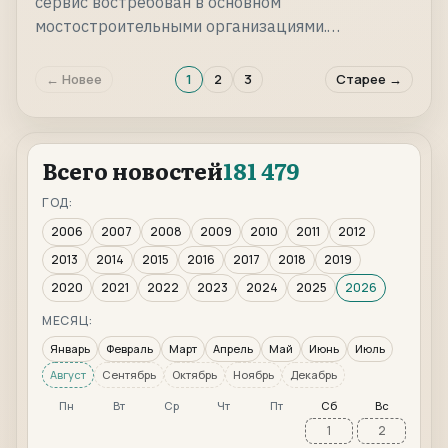
сервис востребован в основном
мостостроительными организациями.…
← Новее
1
2
3
Старее →
Всего новостей
181 479
ГОД:
2006
2007
2008
2009
2010
2011
2012
2013
2014
2015
2016
2017
2018
2019
2020
2021
2022
2023
2024
2025
2026
МЕСЯЦ:
Январь
Февраль
Март
Апрель
Май
Июнь
Июль
Август
Сентябрь
Октябрь
Ноябрь
Декабрь
Пн
Вт
Ср
Чт
Пт
Сб
Вс
1
2