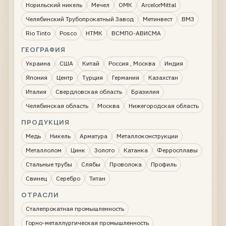
Норильский никель
Мечел
ОМК
ArcelorMittal
Челябинский Трубопрокатный Завод
Метинвест
ВМЗ
Rio Tinto
Posco
НТМК
ВСМПО-АВИСМА
ГЕОГРАФИЯ
Украина
США
Китай
Россия , Москва
Индия
Япония
Центр
Турция
Германия
Казахстан
Италия
Свердловская область
Бразилия
Челябинская область
Москва
Нижегородская область
ПРОДУКЦИЯ
Медь
Никель
Арматура
Металлоконструкции
Металлолом
Цинк
Золото
Катанка
Ферросплавы
Стальные трубы
Слябы
Проволока
Профиль
Свинец
Серебро
Титан
ОТРАСЛИ
Сталепрокатная промышленность
Горно-металлургическая промышленность