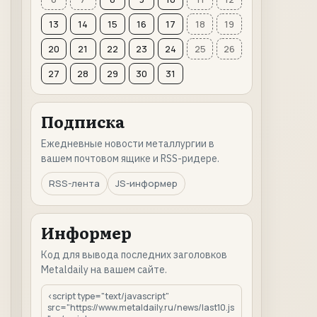
13
14
15
16
17
18
19
20
21
22
23
24
25
26
27
28
29
30
31
Подписка
Ежедневные новости металлургии в
вашем почтовом ящике и RSS-ридере.
RSS-лента
JS-информер
Информер
Код для вывода последних заголовков
Metaldaily на вашем сайте.