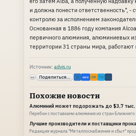
его затем Alba, а полученную надбавку
и должна понести ответственность", -
контролю за исполнением законодатель
Основанная в 1886 году компания Alco
первичного алюминия, алюминиевых из
территории 31 страны мира, работают 
Источник:
advis.ru
Поделиться...
«»
B
OK
TG
↗
MAX
Похожие новости
Алюминий может подорожать до $3,7 тыс. 
Перебои с поставками алюминия из стран Ближнего 
Лучшие производители и поставщики прока
Редакция журнала "Металлоснабжение и сбыт" про