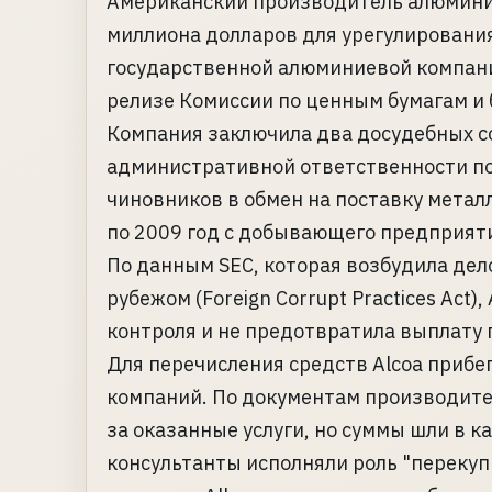
Американский производитель алюминия 
миллиона долларов для урегулирования
государственной алюминиевой компании
релизе Комиссии по ценным бумагам и 
Компания заключила два досудебных с
административной ответственности по
чиновников в обмен на поставку металл
по 2009 год с добывающего предприяти
По данным SEC, которая возбудила дел
рубежом (Foreign Corrupt Practices Act)
контроля и не предотвратила выплату 
Для перечисления средств Alcoa прибег
компаний. По документам производите
за оказанные услуги, но суммы шли в к
консультанты исполняли роль "перекупщ