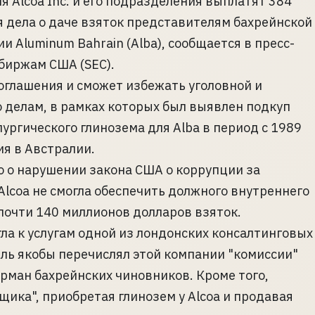
Alcoa Inc. и его подразделения выплатят 384
 дела о даче взяток представителям бахрейнской
 Aluminum Bahrain (Alba), сообщается в пресс-
биржам США (SEC).
оглашения и сможет избежать уголовной и
 делам, в рамках которых был выявлен подкуп
ургического глинозема для Alba в период с 1989
я в Австралии.
о о нарушении закона США о коррупции за
, Alcoa не смогла обеспечить должного внутреннего
почти 140 миллионов долларов взяток.
ла к услугам одной из лондонских консалтинговых
ль якобы перечислял этой компании "комиссии"
арман бахрейнских чиновников. Кроме того,
ика", приобретая глинозем у Alcoa и продавая