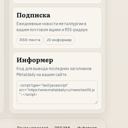
Подписка
Ежедневные новости металлургии в
вашем почтовом ящике и RSS-ридере.
RSS-лента
JS-информер
Информер
Код для вывода последних заголовков
Metaldaily на вашем сайте.
Лента новостей
RSS/XML
Информер