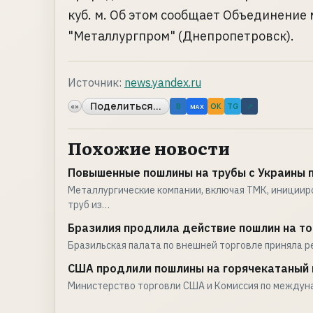
куб. м. Об этом сообщает Объединение
"Металлургпром" (Днепропетровск).
Источник:
news.yandex.ru
Поделиться...
«»
B
OK
TG
↗
MAX
Похожие новости
Повышенные пошлины на трубы с Украины п
Металлургические компании, включая ТМК, иниции
труб из…
Бразилия продлила действие пошлин на то
Бразильская палата по внешней торговле приняла 
США продлили пошлины на горячекатаный 
Министерство торговли США и Комиссия по междуна