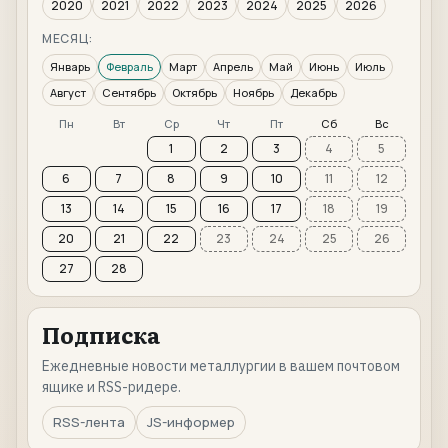
2020
2021
2022
2023
2024
2025
2026
МЕСЯЦ:
Январь
Февраль
Март
Апрель
Май
Июнь
Июль
Август
Сентябрь
Октябрь
Ноябрь
Декабрь
Пн
Вт
Ср
Чт
Пт
Сб
Вс
1
2
3
4
5
6
7
8
9
10
11
12
13
14
15
16
17
18
19
20
21
22
23
24
25
26
27
28
Подписка
Ежедневные новости металлургии в вашем почтовом
ящике и RSS-ридере.
RSS-лента
JS-информер