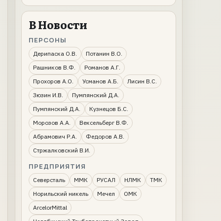
В Новости
ПЕРСОНЫ
Дерипаска О.В.
Потанин В.О.
Рашников В.Ф.
Романов А.Г.
Прохоров А.О.
Усманов А.Б.
Лисин В.С.
Зюзин И.В.
Пумпянский Д.А.
Пумпянский Д.А.
Кузнецов Б.С.
Морозов А.А.
Вексельберг В.Ф.
Абрамович Р.А.
Федоров А.В.
Стржалковский В.И.
ПРЕДПРИЯТИЯ
Северсталь
ММК
РУСАЛ
НЛМК
ТМК
Норильский никель
Мечел
ОМК
ArcelorMittal