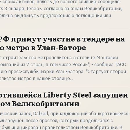
своих активов, вплоть до полного слияния, сообщило
s 8 января. Теперь, согласно законам Великобритании,
 должна выдвинуть предложение о поглощении или
РФ примут участие в тендере на
о метро в Улан-Баторе
а строительство метрополитена в столице Монголии
омпаний из 7 стран, в том числе России", - сообщил ТАСС
ию пресс-службы мэрии Улан-Батора. "Стартует второй
ельство метро в нашей столице.…
отившейся Liberty Steel запущен
вом Великобритании
ический завод Dalzell, принадлежащий обанкротившейся
был запущен после простоя, который продолжался с
к был инициирован правительством Великобритании. В