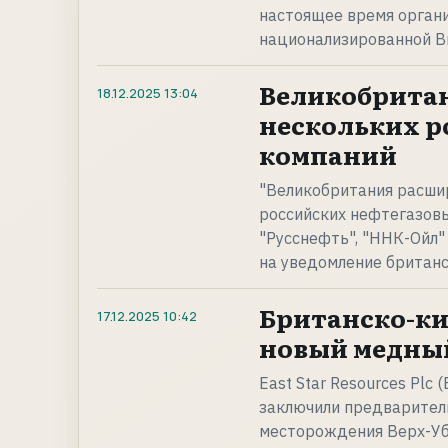
настоящее время органи
национализированной Bri
Великобритан
18.12.2025
13:04
нескольких р
компаний
"Великобритания расшир
российских нефтегазовы
"Русснефть", "ННК-Ойл"
на уведомление британс
Британско-ки
17.12.2025
10:42
новый медный
East Star Resources Plc (
заключили предварител
месторождения Верх-Уб