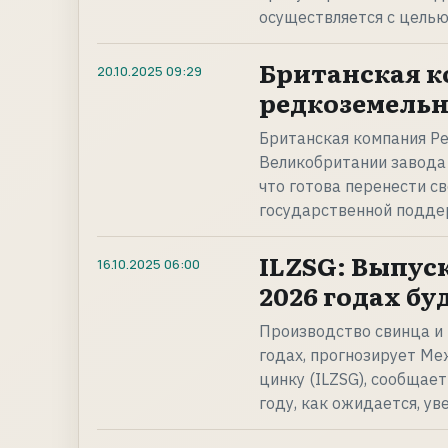
осуществляется с целью
Британская к
20.10.2025
09:29
редкоземельн
Британская компания Pe
Великобритании завода
что готова перенести с
государственной подде
ILZSG: Выпуск
16.10.2025
06:00
2026 годах б
Производство свинца и 
годах, прогнозирует Ме
цинку (ILZSG), сообщае
году, как ожидается, ув