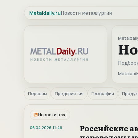
Metaldaily.ru
Новости металлургии
Metaldaily
Но
Подборк
Metaldaily
Персоны
Предприятия
География
Продук
Новости [rss]
Российские ак
06.04.2026
11:46
переведены н