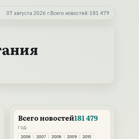
07 августа 2026 г.
Всего новостей:
181 479
тания
Всего новостей
181 479
ГОД:
2006
2007
2008
2009
2010