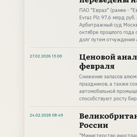
ПАО "Евраз" (ранее - "
Evraz Plc 97,6 млрд руб
Арбитражный суд Москв
октябре прошлого года 
долг путем отчуждения
Ценовой анали
27.02.2026
13:00
февраля
Снижение запасов алюми
праздников, а также со
автомобильной промышле
способствуют росту би
Великобрита
24.02.2026
08:49
России
"Министерство иностран