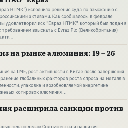
Евраз НТМК") исполнило решение суда по взысканию с
. российскими активами. Как сообщалось, в феврале
ы удовлетворил иск "Евраз НТМК", который был подан в
с требованием взыскать с Evraz Plc (Великобритания)
 акти…
з на рынке алюминия: 19 – 26
ния на LME, рост активности в Китае после завершения
хранение глобальных факторов роста спроса на металл в
нности, упаковке и возобновляемой энергетике
ржевых котировок алюминия.…
ния расширила санкции против
ных дел, по делам Содружества и развития