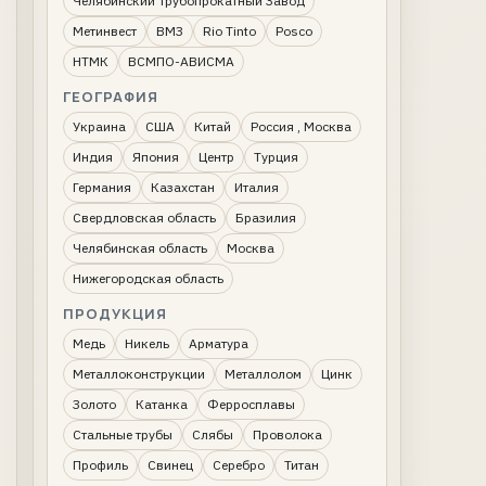
Челябинский Трубопрокатный Завод
Метинвест
ВМЗ
Rio Tinto
Posco
НТМК
ВСМПО-АВИСМА
ГЕОГРАФИЯ
Украина
США
Китай
Россия , Москва
Индия
Япония
Центр
Турция
Германия
Казахстан
Италия
Свердловская область
Бразилия
Челябинская область
Москва
Нижегородская область
ПРОДУКЦИЯ
Медь
Никель
Арматура
Металлоконструкции
Металлолом
Цинк
Золото
Катанка
Ферросплавы
Стальные трубы
Слябы
Проволока
Профиль
Свинец
Серебро
Титан