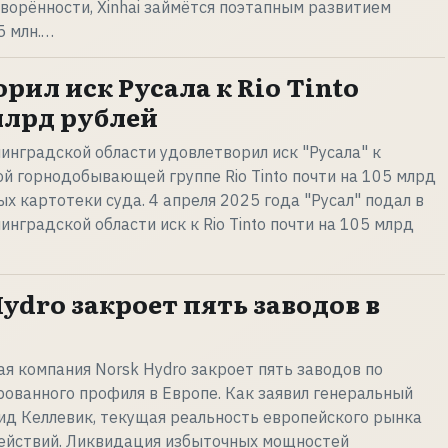
оворённости, Xinhai займётся поэтапным развитием
5 млн.…
рил иск Русала к Rio Tinto
млрд рублей
нградской области удовлетворил иск "Русала" к
й горнодобывающей группе Rio Tinto почти на 105 млрд
ых картотеки суда. 4 апреля 2025 года "Русал" подал в
нградской области иск к Rio Tinto почти на 105 млрд
ydro закроет пять заводов в
 компания Norsk Hydro закроет пять заводов по
ованного профиля в Европе. Как заявил генеральный
ид Келлевик, текущая реальность европейского рынка
ействий. Ликвидация избыточных мощностей