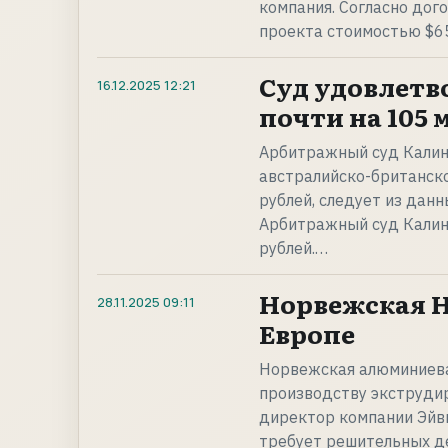
компания. Согласно дог
проекта стоимостью $6
Суд удовлетво
16.12.2025
12:21
почти на 105 
Арбитражный суд Калини
австралийско-британско
рублей, следует из данн
Арбитражный суд Калини
рублей.…
Норвежская H
28.11.2025
09:11
Европе
Норвежская алюминиевая
производству экструдир
директор компании Эйв
требует решительных д