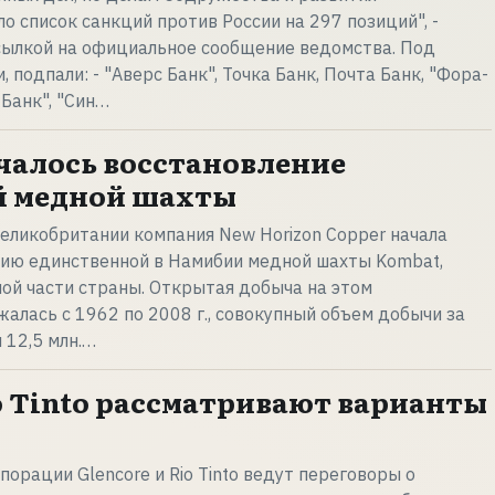
о список санкций против России на 297 позиций", -
сылкой на официальное сообщение ведомства. Под
, подпали: - "Аверс Банк", Точка Банк, Почта Банк, "Фора-
-Банк", "Син…
чалось восстановление
й медной шахты
еликобритании компания New Horizon Copper начала
нию единственной в Намибии медной шахты Kombat,
ой части страны. Открытая добыча на этом
лась с 1962 по 2008 г., совокупный объем добычи за
 12,5 млн.…
io Tinto рассматривают варианты
орации Glencore и Rio Tinto ведут переговоры о