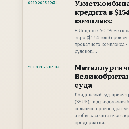
Узметкомбина
09.10.2025
12:31
кредита в $1
комплекс
В Лондоне АО "Узметком
евро ($154 млн) сроком
прокатного комплекса -
рулонов.…
Металлургиче
25.08.2025
03:03
Великобрита
суда
Лондонский суд принял р
(SSUK), подразделения б
величине производителя
чтобы рассчитаться с к
предприятии.…