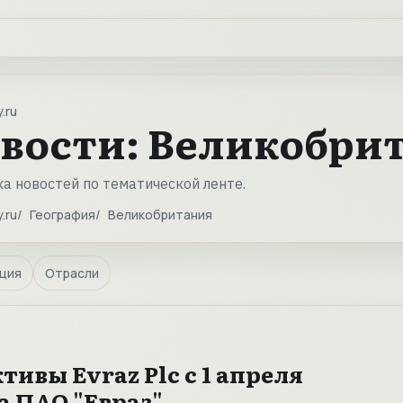
.ru
вости: Великобри
а новостей по тематической ленте.
.ru
География
Великобритания
ция
Отрасли
тивы Evraz Plc с 1 апреля
а ПАО "Евраз"