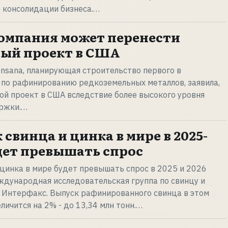
 консолидации бизнеса.…
омпания может перенести
ый проект в США
nsana, планирующая строительство первого в
 по рафинированию редкоземельных металлов, заявила,
вой проект в США вследствие более высокого уровня
ржки.…
 свинца и цинка в мире в 2025-
удет превышать спрос
цинка в мире будет превышать спрос в 2025 и 2026
ждународная исследовательская группа по свинцу и
т Интерфакс. Выпуск рафинированного свинца в этом
еличится на 2% - до 13,34 млн тонн.…