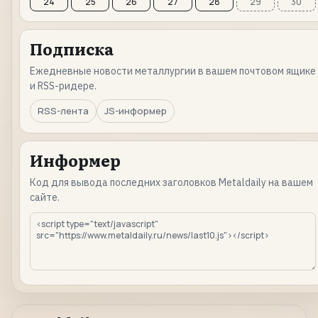
24
25
26
27
28
29
30
Подписка
Ежедневные новости металлургии в вашем почтовом ящике
и RSS-ридере.
RSS-лента
JS-информер
Информер
Код для вывода последних заголовков Metaldaily на вашем
сайте.