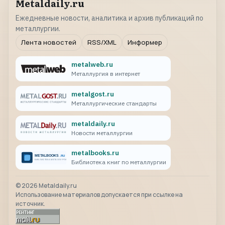
Metaldaily.ru
Ежедневные новости, аналитика и архив публикаций по
металлургии.
Лента новостей
RSS/XML
Информер
metalweb.ru
Металлургия в интернет
metalgost.ru
Металлургические стандарты
metaldaily.ru
Новости металлургии
metalbooks.ru
Библиотека книг по металлургии
©
2026
Metaldaily.ru
Использование материалов допускается при ссылке на
источник.