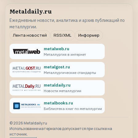
Metaldaily.ru
Ежедневные новости, аналитика и архив публикаций по
металлургии.
Лента новостей
RSS/XML
Информер
metalweb.ru
Металлургия в интернет
metalgost.ru
Металлургические стандарты
metaldaily.ru
Новости металлургии
metalbooks.ru
Библиотека книг по металлургии
©
2026
Metaldaily.ru
Использование материалов допускается при ссылке на
источник.