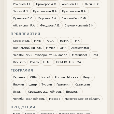
Романов А.Г.
Прохоров А.О.
Усманов А.Б.
Лисин В.С.
Зюзин И.В.
Пумпянский Д.А.
Пумпянский Д.А.
Кузнецов Б.С.
Морозов А.А.
Вексельберг В.Ф.
Абрамович Р.А.
Федоров А.В.
Стржалковский В.И.
ПРЕДПРИЯТИЯ
Северсталь
ММК
РУСАЛ
НЛМК
ТМК
Норильский никель
Мечел
ОМК
ArcelorMittal
Челябинский Трубопрокатный Завод
Метинвест
ВМЗ
Rio Tinto
Posco
НТМК
ВСМПО-АВИСМА
ГЕОГРАФИЯ
Украина
США
Китай
Россия , Москва
Индия
Япония
Центр
Турция
Германия
Казахстан
Италия
Свердловская область
Бразилия
Челябинская область
Москва
Нижегородская область
ПРОДУКЦИЯ
Медь
Никель
Арматура
Металлоконструкции