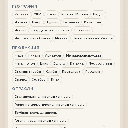
ГЕОГРАФИЯ
Украина
США
Китай
Россия , Москва
Индия
Япония
Центр
Турция
Германия
Казахстан
Италия
Свердловская область
Бразилия
Челябинская область
Москва
Нижегородская область
ПРОДУКЦИЯ
Медь
Никель
Арматура
Металлоконструкции
Металлолом
Цинк
Золото
Катанка
Ферросплавы
Стальные трубы
Слябы
Проволока
Профиль
Свинец
Серебро
Титан
ОТРАСЛИ
Сталепрокатная промышленность
Горно-металлургическая промышленность
Трубная промышленность
Алюминиевая промышленность