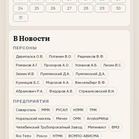
24
25
26
27
28
29
30
31
В Новости
ПЕРСОНЫ
Дерипаска О.В.
Потанин В.О.
Рашников В.Ф.
Романов А.Г.
Прохоров А.О.
Усманов А.Б.
Лисин В.С.
Зюзин И.В.
Пумпянский Д.А.
Пумпянский Д.А.
Кузнецов Б.С.
Морозов А.А.
Вексельберг В.Ф.
Абрамович Р.А.
Федоров А.В.
Стржалковский В.И.
ПРЕДПРИЯТИЯ
Северсталь
ММК
РУСАЛ
НЛМК
ТМК
Норильский никель
Мечел
ОМК
ArcelorMittal
Челябинский Трубопрокатный Завод
Метинвест
ВМЗ
Rio Tinto
Posco
НТМК
ВСМПО-АВИСМА