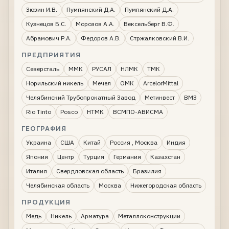
Зюзин И.В.
Пумпянский Д.А.
Пумпянский Д.А.
Кузнецов Б.С.
Морозов А.А.
Вексельберг В.Ф.
Абрамович Р.А.
Федоров А.В.
Стржалковский В.И.
ПРЕДПРИЯТИЯ
Северсталь
ММК
РУСАЛ
НЛМК
ТМК
Норильский никель
Мечел
ОМК
ArcelorMittal
Челябинский Трубопрокатный Завод
Метинвест
ВМЗ
Rio Tinto
Posco
НТМК
ВСМПО-АВИСМА
ГЕОГРАФИЯ
Украина
США
Китай
Россия , Москва
Индия
Япония
Центр
Турция
Германия
Казахстан
Италия
Свердловская область
Бразилия
Челябинская область
Москва
Нижегородская область
ПРОДУКЦИЯ
Медь
Никель
Арматура
Металлоконструкции