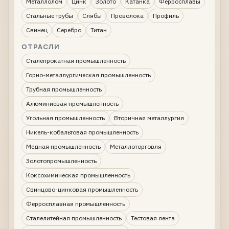
Металлолом
Цинк
Золото
Катанка
Ферросплавы
Стальные трубы
Слябы
Проволока
Профиль
Свинец
Серебро
Титан
ОТРАСЛИ
Сталепрокатная промышленность
Горно-металлургическая промышленность
Трубная промышленность
Алюминиевая промышленность
Угольная промышленность
Вторичная металлургия
Никель-кобальтовая промышленность
Медная промышленность
Металлоторговля
Золотопромышленность
Коксохимическая промышленность
Свинцово-цинковая промышленность
Ферросплавная промышленность
Сталелитейная промышленность
Тестовая лента