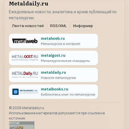
Metaldaily.ru
Ежедневные новости, аналитика и архив публикаций по
металлургии.
Лента новостей
RSS/XML
Информер
metalweb.ru
Металлургия в интернет
metalgost.ru
Металлургические стандарты
metaldaily.ru
Новости металлургии
metalbooks.ru
Библиотека книг по металлургии
©
2026
Metaldaily.ru
Использование материалов допускается при ссылке на
источник.