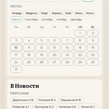
МЕСЯЦ:
Январь
Февраль
Март
Апрель
Май
Июнь
Июль
Август
Сентябрь
Октябрь
Ноябрь
Декабрь
Пн
Вт
Ср
Чт
Пт
Сб
Вс
1
2
3
4
5
6
7
8
9
10
11
12
13
14
15
16
17
18
19
20
21
22
23
24
25
26
27
28
29
30
31
В Новости
ПЕРСОНЫ
Дерипаска О.В.
Потанин В.О.
Рашников В.Ф.
Романов А.Г.
Прохоров А.О.
Усманов А.Б.
Лисин В.С.