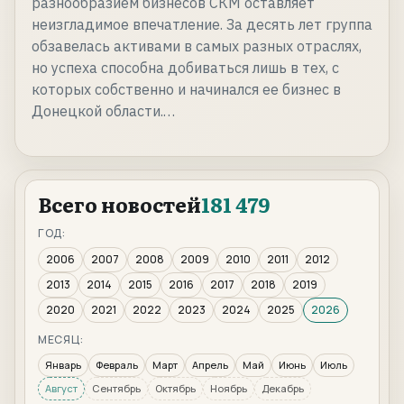
разнообразием бизнесов СКМ оставляет
неизгладимое впечатление. За десять лет группа
обзавелась активами в самых разных отраслях,
но успеха способна добиваться лишь в тех, с
которых собственно и начинался ее бизнес в
Донецкой области.…
Всего новостей
181 479
ГОД:
2006
2007
2008
2009
2010
2011
2012
2013
2014
2015
2016
2017
2018
2019
2020
2021
2022
2023
2024
2025
2026
МЕСЯЦ:
Январь
Февраль
Март
Апрель
Май
Июнь
Июль
Август
Сентябрь
Октябрь
Ноябрь
Декабрь