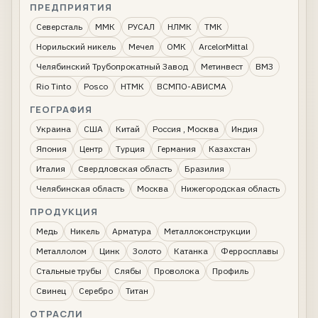
ПРЕДПРИЯТИЯ
Северсталь
ММК
РУСАЛ
НЛМК
ТМК
Норильский никель
Мечел
ОМК
ArcelorMittal
Челябинский Трубопрокатный Завод
Метинвест
ВМЗ
Rio Tinto
Posco
НТМК
ВСМПО-АВИСМА
ГЕОГРАФИЯ
Украина
США
Китай
Россия , Москва
Индия
Япония
Центр
Турция
Германия
Казахстан
Италия
Свердловская область
Бразилия
Челябинская область
Москва
Нижегородская область
ПРОДУКЦИЯ
Медь
Никель
Арматура
Металлоконструкции
Металлолом
Цинк
Золото
Катанка
Ферросплавы
Стальные трубы
Слябы
Проволока
Профиль
Свинец
Серебро
Титан
ОТРАСЛИ