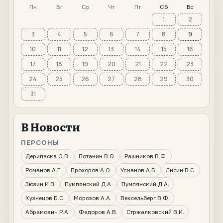
Пн
Вт
Ср
Чт
Пт
Сб
Вс
1
2
3
4
5
6
7
8
9
10
11
12
13
14
15
16
17
18
19
20
21
22
23
24
25
26
27
28
29
30
31
В Новости
ПЕРСОНЫ
Дерипаска О.В.
Потанин В.О.
Рашников В.Ф.
Романов А.Г.
Прохоров А.О.
Усманов А.Б.
Лисин В.С.
Зюзин И.В.
Пумпянский Д.А.
Пумпянский Д.А.
Кузнецов Б.С.
Морозов А.А.
Вексельберг В.Ф.
Абрамович Р.А.
Федоров А.В.
Стржалковский В.И.