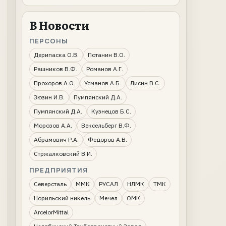
В Новости
ПЕРСОНЫ
Дерипаска О.В.
Потанин В.О.
Рашников В.Ф.
Романов А.Г.
Прохоров А.О.
Усманов А.Б.
Лисин В.С.
Зюзин И.В.
Пумпянский Д.А.
Пумпянский Д.А.
Кузнецов Б.С.
Морозов А.А.
Вексельберг В.Ф.
Абрамович Р.А.
Федоров А.В.
Стржалковский В.И.
ПРЕДПРИЯТИЯ
Северсталь
ММК
РУСАЛ
НЛМК
ТМК
Норильский никель
Мечел
ОМК
ArcelorMittal