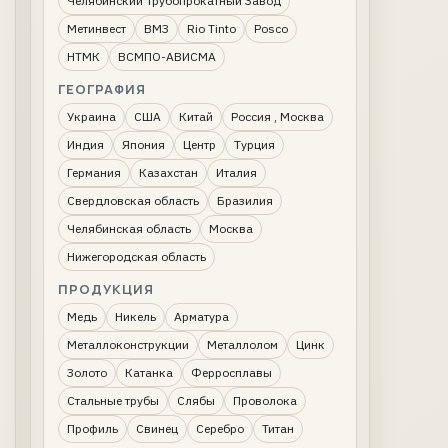
Челябинский Трубопрокатный Завод
Метинвест
ВМЗ
Rio Tinto
Posco
НТМК
ВСМПО-АВИСМА
ГЕОГРАФИЯ
Украина
США
Китай
Россия , Москва
Индия
Япония
Центр
Турция
Германия
Казахстан
Италия
Свердловская область
Бразилия
Челябинская область
Москва
Нижегородская область
ПРОДУКЦИЯ
Медь
Никель
Арматура
Металлоконструкции
Металлолом
Цинк
Золото
Катанка
Ферросплавы
Стальные трубы
Слябы
Проволока
Профиль
Свинец
Серебро
Титан