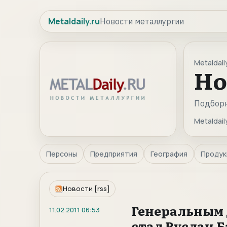
Metaldaily.ru
Новости металлургии
Metaldaily
Но
Подборк
Metaldaily
Персоны
Предприятия
География
Продук
Новости [rss]
Генеральным 
11.02.2011
06:53
стал Руслан 