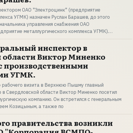
ектором ОАО "Электроцинк" (предприятие
лекса УГМК) назначен Руслан Барашев, до этого
начальника управления снабжения ОАО
едприятие металлургического комплекса УГМК).…
ральный инспектор в
 области Виктор Миненко
с производственными
ми УГМК.
о рабочего визита в Верхнюю Пышму главный
 в Свердловской области Виктор Миненко посетил
ургическую компанию. Он встретился с генеральным
ем Козицыным, а также по
ого правительства возникли
О "Корпорация ВСМПО-