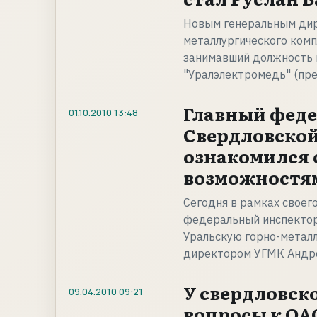
Новым генеральным дир
металлургического комп
занимавший должность 
"Уралэлектромедь" (пр
Главный феде
01.10.2010
13:48
Свердловской
ознакомился 
возможностя
Сегодня в рамках своег
федеральный инспектор
Уральскую горно-металл
директором УГМК Андре
У свердловск
09.04.2010
09:21
вопросы к ОА