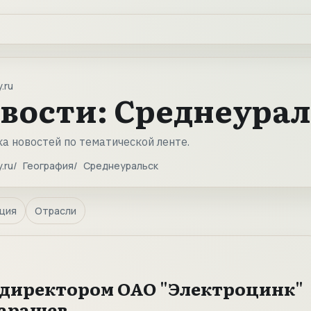
.ru
вости: Среднеурал
а новостей по тематической ленте.
.ru
География
Среднеуральск
ция
Отрасли
директором ОАО "Электроцинк"
Барашев.