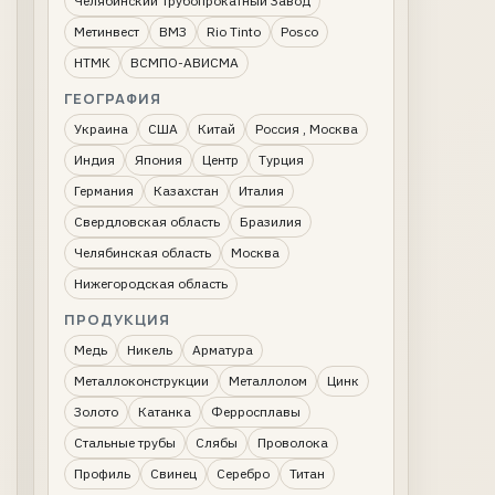
Челябинский Трубопрокатный Завод
Метинвест
ВМЗ
Rio Tinto
Posco
НТМК
ВСМПО-АВИСМА
ГЕОГРАФИЯ
Украина
США
Китай
Россия , Москва
Индия
Япония
Центр
Турция
Германия
Казахстан
Италия
Свердловская область
Бразилия
Челябинская область
Москва
Нижегородская область
ПРОДУКЦИЯ
Медь
Никель
Арматура
Металлоконструкции
Металлолом
Цинк
Золото
Катанка
Ферросплавы
Стальные трубы
Слябы
Проволока
Профиль
Свинец
Серебро
Титан