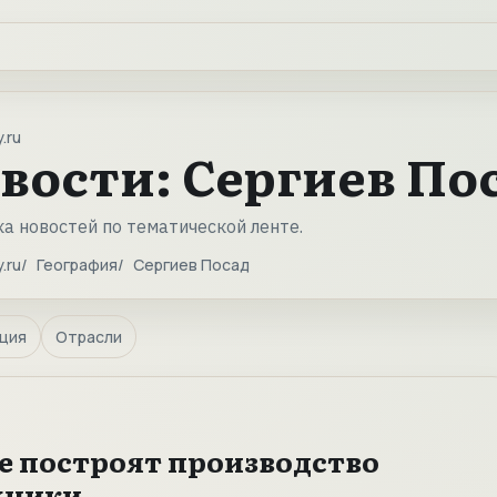
.ru
вости: Сергиев По
а новостей по тематической ленте.
.ru
География
Сергиев Посад
ция
Отрасли
е построят производство
хники