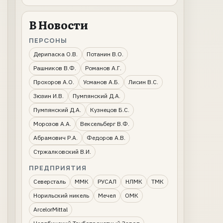
В Новости
ПЕРСОНЫ
Дерипаска О.В.
Потанин В.О.
Рашников В.Ф.
Романов А.Г.
Прохоров А.О.
Усманов А.Б.
Лисин В.С.
Зюзин И.В.
Пумпянский Д.А.
Пумпянский Д.А.
Кузнецов Б.С.
Морозов А.А.
Вексельберг В.Ф.
Абрамович Р.А.
Федоров А.В.
Стржалковский В.И.
ПРЕДПРИЯТИЯ
Северсталь
ММК
РУСАЛ
НЛМК
ТМК
Норильский никель
Мечел
ОМК
ArcelorMittal