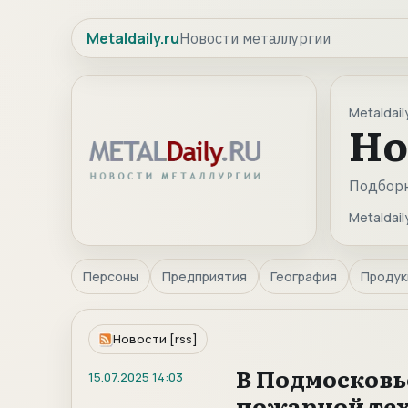
Metaldaily.ru
Новости металлургии
Metaldaily
Но
Подборк
Metaldaily
Персоны
Предприятия
География
Продук
Новости [rss]
В Подмосковь
15.07.2025
14:03
пожарной те