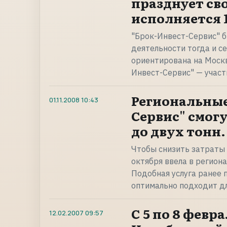
празднует св
исполняется 1
"Брок-Инвест-Сервис" б
деятельности тогда и с
ориентирована на Москв
Инвест-Сервис" — участ
Региональные
01.11.2008
10:43
Сервис" смог
до двух тонн.
Чтобы снизить затраты 
октября ввела в регион
Подобная услуга ранее 
оптимально подходит дл
С 5 по 8 февр
12.02.2007
09:57