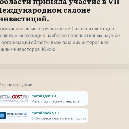
области приняла участие в VII
Международном салоне
инвестиций.
адиционно является участником Салона и ежегодно
аслевую экспозицию наиболее перспективных научно-
 организаций области, вызывающих интерес как
бежных инвесторов. Южно
 по металлургии.
metalgost.ru
Металлургические стандарты
metalbooks.ru
Библиотека книг по металлургии