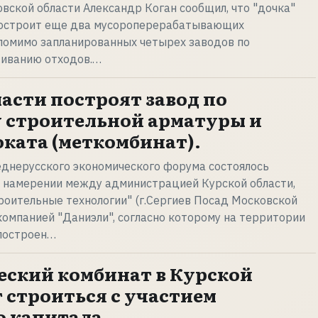
вской области Александр Коган сообщил, что "дочка"
 построит еще два мусороперерабатывающих
помимо запланированных четырех заводов по
иванию отходов.…
ласти построят завод по
 строительной арматуры и
оката (меткомбинат).
реднерусского экономического форума состоялось
о намерении между администрацией Курской области,
оительные технологии" (г.Сергиев Посад Московской
 компанией "Даниэли", согласно которому на территории
 построен…
ский комбинат в Курской
 строиться с участием
 капитала.