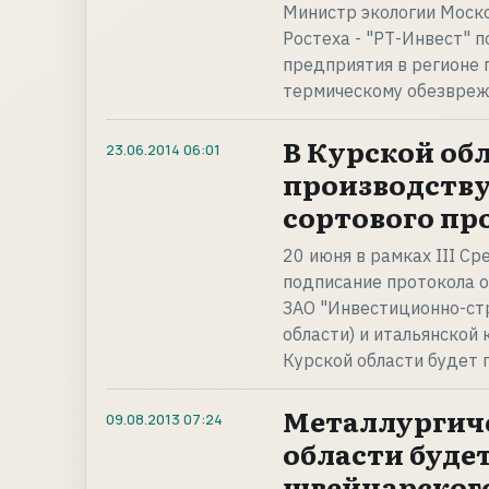
Министр экологии Моско
Ростеха - "РТ-Инвест"
предприятия в регионе 
термическому обезвреж
В Курской об
23.06.2014
06:01
производству
сортового пр
20 июня в рамках III С
подписание протокола 
ЗАО "Инвестиционно-стр
области) и итальянской
Курской области будет
Металлургиче
09.08.2013
07:24
области будет
швейцарского