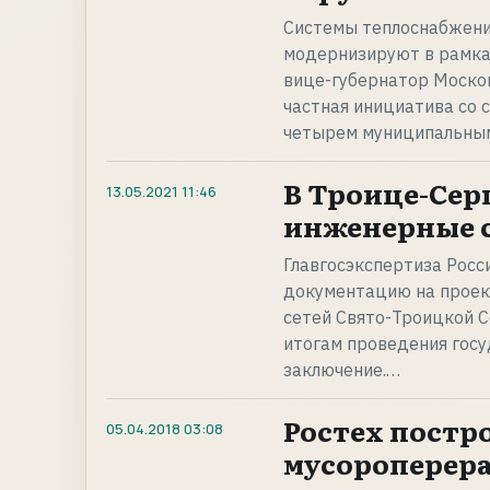
Системы теплоснабжени
модернизируют в рамках
вице-губернатор Москов
частная инициатива со 
четырем муниципальным
В Троице-Сер
13.05.2021
11:46
инженерные 
Главгосэкспертиза Рос
документацию на проек
сетей Свято-Троицкой С
итогам проведения гос
заключение.…
Ростех постр
05.04.2018
03:08
мусороперер