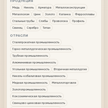
ПРОДУКЦИЯ
Медь
Никель
Арматура
Металлоконструкции
Металлолом
Цинк
Золото
Катанка
Ферросплавы
Стальные трубы
Слябы
Проволока
Профиль
Свинец
Серебро
Титан
ОТРАСЛИ
Сталепрокатная промышленность
Горно-металлургическая промышленность
Трубная промышленность
Алюминиевая промышленность
Угольная промышленность
Вторичная металлургия
Никель-кобальтовая промышленность
Медная промышленность
Металлоторговля
Золотопромышленность
Коксохимическая промышленность
Свинцово-цинковая промышленность