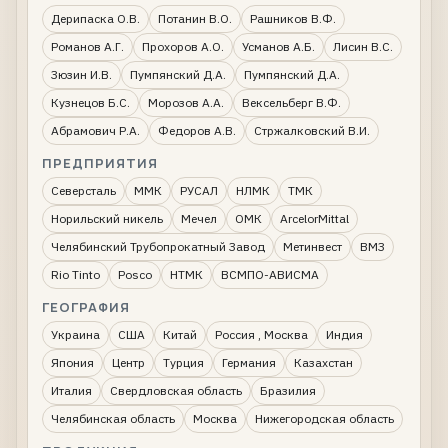
Дерипаска О.В.
Потанин В.О.
Рашников В.Ф.
Романов А.Г.
Прохоров А.О.
Усманов А.Б.
Лисин В.С.
Зюзин И.В.
Пумпянский Д.А.
Пумпянский Д.А.
Кузнецов Б.С.
Морозов А.А.
Вексельберг В.Ф.
Абрамович Р.А.
Федоров А.В.
Стржалковский В.И.
ПРЕДПРИЯТИЯ
Северсталь
ММК
РУСАЛ
НЛМК
ТМК
Норильский никель
Мечел
ОМК
ArcelorMittal
Челябинский Трубопрокатный Завод
Метинвест
ВМЗ
Rio Tinto
Posco
НТМК
ВСМПО-АВИСМА
ГЕОГРАФИЯ
Украина
США
Китай
Россия , Москва
Индия
Япония
Центр
Турция
Германия
Казахстан
Италия
Свердловская область
Бразилия
Челябинская область
Москва
Нижегородская область