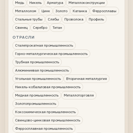
Медь
Никель
Арматура
Металлоконструкции
Металлолом
Цинк
Золото
Катанка
Ферросплавы
Стальные трубы
Слябы
Проволока
Профиль
Свинец
Серебро
Титан
ОТРАСЛИ
Сталепрокатная промышленность
Горно-металлургическая промышленность
Трубная промышленность
Алюминиевая промышленность
Угольная промышленность
Вторичная металлургия
Никель-кобальтовая промышленность
Медная промышленность
Металлоторговля
Золотопромышленность
Коксохимическая промышленность
Свинцово-цинковая промышленность
Ферросплавная промышленность