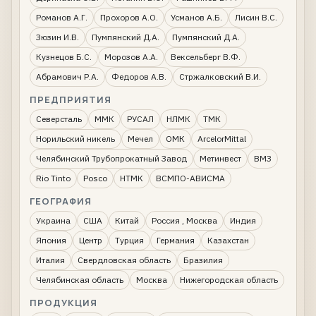
Романов А.Г.
Прохоров А.О.
Усманов А.Б.
Лисин В.С.
Зюзин И.В.
Пумпянский Д.А.
Пумпянский Д.А.
Кузнецов Б.С.
Морозов А.А.
Вексельберг В.Ф.
Абрамович Р.А.
Федоров А.В.
Стржалковский В.И.
ПРЕДПРИЯТИЯ
Северсталь
ММК
РУСАЛ
НЛМК
ТМК
Норильский никель
Мечел
ОМК
ArcelorMittal
Челябинский Трубопрокатный Завод
Метинвест
ВМЗ
Rio Tinto
Posco
НТМК
ВСМПО-АВИСМА
ГЕОГРАФИЯ
Украина
США
Китай
Россия , Москва
Индия
Япония
Центр
Турция
Германия
Казахстан
Италия
Свердловская область
Бразилия
Челябинская область
Москва
Нижегородская область
ПРОДУКЦИЯ