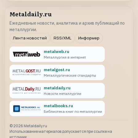
Metaldaily.ru
Ежедневные новости, аналитика и архив публикаций по
металлургии.
Лента новостей
RSS/XML
Информер
metalweb.ru
Металлургия в интернет
metalgost.ru
Металлургические стандарты
metaldaily.ru
Новости металлургии
metalbooks.ru
Библиотека книг по металлургии
©
2026
Metaldaily.ru
Использование материалов допускается при ссылке на
источник.