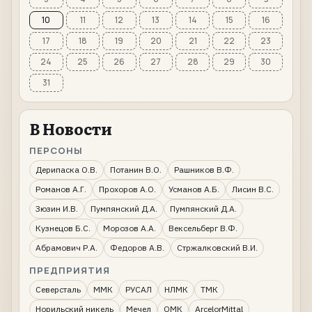
10
11
12
13
14
15
16
17
18
19
20
21
22
23
24
25
26
27
28
29
30
31
В Новости
ПЕРСОНЫ
Дерипаска О.В.
Потанин В.О.
Рашников В.Ф.
Романов А.Г.
Прохоров А.О.
Усманов А.Б.
Лисин В.С.
Зюзин И.В.
Пумпянский Д.А.
Пумпянский Д.А.
Кузнецов Б.С.
Морозов А.А.
Вексельберг В.Ф.
Абрамович Р.А.
Федоров А.В.
Стржалковский В.И.
ПРЕДПРИЯТИЯ
Северсталь
ММК
РУСАЛ
НЛМК
ТМК
Норильский никель
Мечел
ОМК
ArcelorMittal