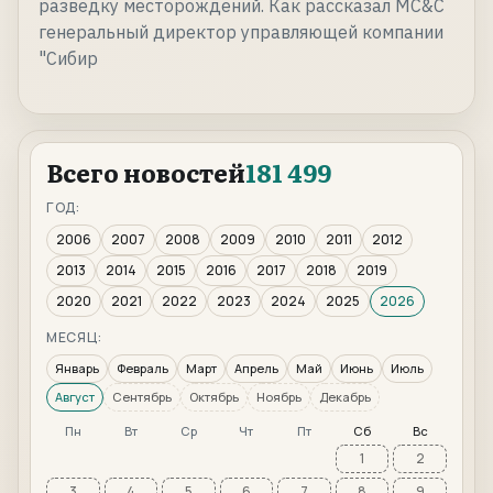
разведку месторождений. Как рассказал МС&С
генеральный директор управляющей компании
"Сибир
Всего новостей
181 499
ГОД:
2006
2007
2008
2009
2010
2011
2012
2013
2014
2015
2016
2017
2018
2019
2020
2021
2022
2023
2024
2025
2026
МЕСЯЦ:
Январь
Февраль
Март
Апрель
Май
Июнь
Июль
Август
Сентябрь
Октябрь
Ноябрь
Декабрь
Пн
Вт
Ср
Чт
Пт
Сб
Вс
1
2
3
4
5
6
7
8
9