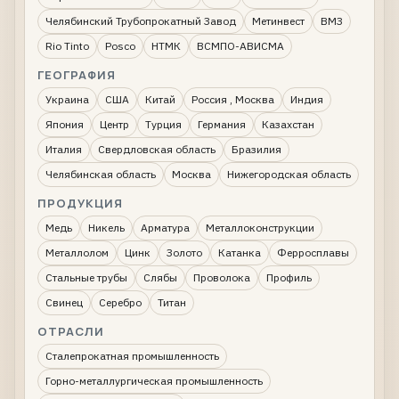
Челябинский Трубопрокатный Завод
Метинвест
ВМЗ
Rio Tinto
Posco
НТМК
ВСМПО-АВИСМА
ГЕОГРАФИЯ
Украина
США
Китай
Россия , Москва
Индия
Япония
Центр
Турция
Германия
Казахстан
Италия
Свердловская область
Бразилия
Челябинская область
Москва
Нижегородская область
ПРОДУКЦИЯ
Медь
Никель
Арматура
Металлоконструкции
Металлолом
Цинк
Золото
Катанка
Ферросплавы
Стальные трубы
Слябы
Проволока
Профиль
Свинец
Серебро
Титан
ОТРАСЛИ
Сталепрокатная промышленность
Горно-металлургическая промышленность