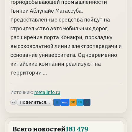
горнодобывающей промышленности
Гвинеи Аблулайе Магассуба,
предоставленные средства пойдут на
строительство автомобильных дорог,
расширение порта Конакри, прокладку
высоковольтной линии электропередачи и
основание университета. Одновременно
китайские компании реализуют на
территории ...
Источник:
metalinfo.ru
Поделиться...
«»
B
OK
TG
↗
MAX
Всего новостей
181 479