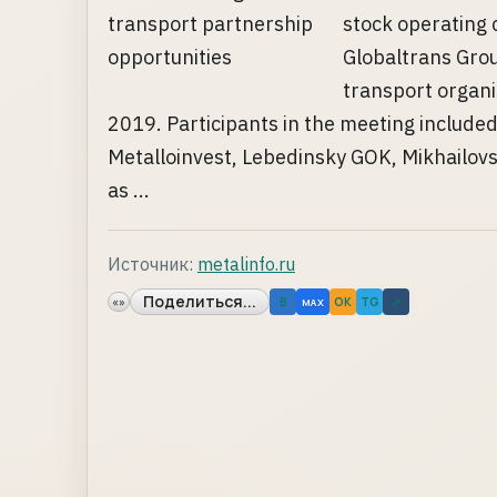
stock operating
Globaltrans Group
transport organi
2019. Participants in the meeting inclu
Metalloinvest, Lebedinsky GOK, Mikhailov
as ...
Источник:
metalinfo.ru
Поделиться...
«»
B
OK
TG
↗
MAX