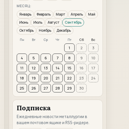
МЕСЯЦ:
Январь
Февраль
Март
Апрель
Май
Июнь
Июль
Август
Сентябрь
Октябрь
Ноябрь
Декабрь
Пн
Вт
Ср
Чт
Пт
Сб
Вс
1
2
3
4
5
6
7
8
9
10
11
12
13
14
15
16
17
18
19
20
21
22
23
24
25
26
27
28
29
30
Подписка
Ежедневные новости металлургии в
вашем почтовом ящике и RSS-ридере.