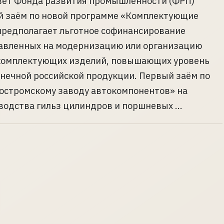
вет Фонда развития промышленности (ФРП)
й заём по новой программе «Комплектующие
предполагает льготное софинансирование
равленных на модернизацию или организацию
комплектующих изделий, повышающих уровень
нечной российской продукции. Первый заём по
остромскому заводу автокомпонентов» на
дства гильз цилиндров и поршневых ...