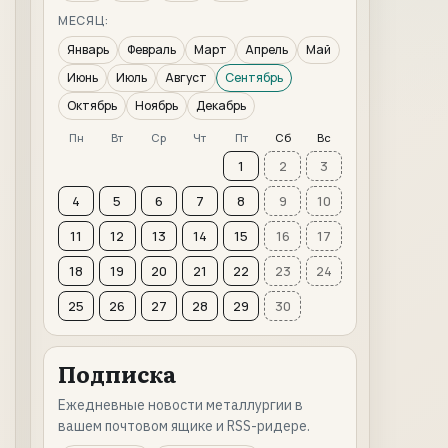
МЕСЯЦ:
Январь
Февраль
Март
Апрель
Май
Июнь
Июль
Август
Сентябрь
Октябрь
Ноябрь
Декабрь
Пн
Вт
Ср
Чт
Пт
Сб
Вс
1
2
3
4
5
6
7
8
9
10
11
12
13
14
15
16
17
18
19
20
21
22
23
24
25
26
27
28
29
30
Подписка
Ежедневные новости металлургии в
вашем почтовом ящике и RSS-ридере.