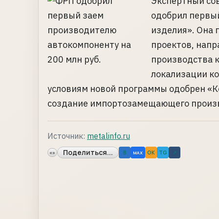
Экспертный со
одобрил первы
изделия». Она 
проектов, нап
производства 
локализации ко
условиям новой программы одобрен «К
создание импортозамещающего произво
Источник:
metalinfo.ru
Поделиться...
«»
B
OK
TG
↗
MAX