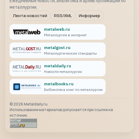
Ежедневные новости, аналитика и архив публикаций по
металлургии.
Лента новостей
RSS/XML
Информер
metalweb.ru
Металлургия в интернет
metalgost.ru
Металлургические стандарты
metaldaily.ru
Новости металлургии
metalbooks.ru
Библиотека книг по металлургии
©
2026
Metaldaily.ru
Использование материалов допускается при ссылке на
источник.