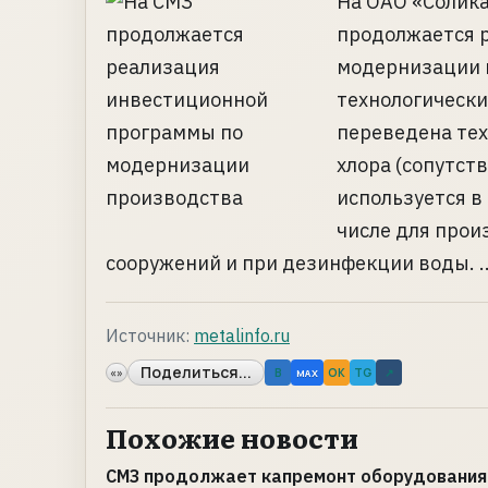
На ОАО «Солик
продолжается 
модернизации 
технологически
переведена тех
хлора (сопутст
используется в
числе для прои
сооружений и при дезинфекции воды. ..
Источник:
metalinfo.ru
Поделиться...
«»
B
OK
TG
↗
MAX
Похожие новости
СМЗ продолжает капремонт оборудования