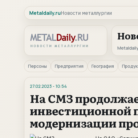
Metaldaily.ru
Новости металлургии
Нов
Metaldaily
Персоны
Предприятия
География
Продук
27.02.2023
-
10:54
На СМЗ продолжае
инвестиционной 
модернизации пр