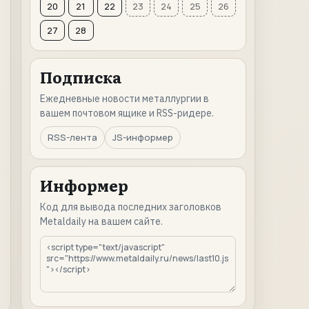
20
21
22
23
24
25
26
27
28
Подписка
Ежедневные новости металлургии в
вашем почтовом ящике и RSS-ридере.
RSS-лента
JS-информер
Информер
Код для вывода последних заголовков
Metaldaily на вашем сайте.