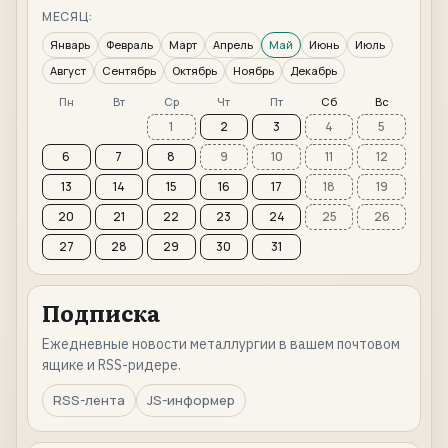
МЕСЯЦ:
Январь
Февраль
Март
Апрель
Май
Июнь
Июль
Август
Сентябрь
Октябрь
Ноябрь
Декабрь
Пн
Вт
Ср
Чт
Пт
Сб
Вс
1
2
3
4
5
6
7
8
9
10
11
12
13
14
15
16
17
18
19
20
21
22
23
24
25
26
27
28
29
30
31
Подписка
Ежедневные новости металлургии в вашем почтовом
ящике и RSS-ридере.
RSS-лента
JS-информер