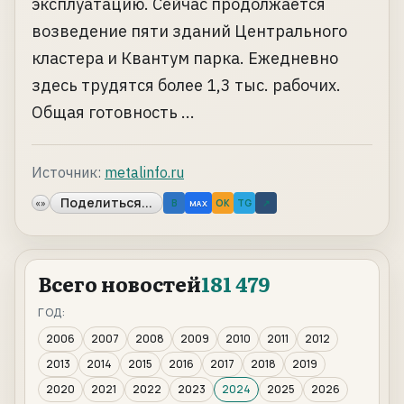
эксплуатацию. Сейчас продолжается
возведение пяти зданий Центрального
кластера и Квантум парка. Ежедневно
здесь трудятся более 1,3 тыс. рабочих.
Общая готовность ...
Источник:
metalinfo.ru
Поделиться...
«»
B
OK
TG
↗
MAX
Всего новостей
181 479
ГОД:
2006
2007
2008
2009
2010
2011
2012
2013
2014
2015
2016
2017
2018
2019
2020
2021
2022
2023
2024
2025
2026