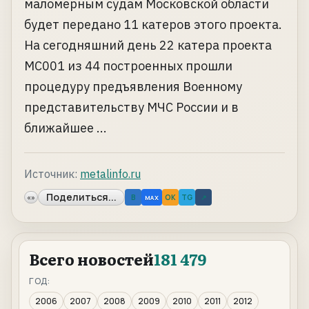
маломерным судам Московской области
будет передано 11 катеров этого проекта.
На сегодняшний день 22 катера проекта
МС001 из 44 построенных прошли
процедуру предъявления Военному
представительству МЧС России и в
ближайшее ...
Источник:
metalinfo.ru
Поделиться...
«»
B
OK
TG
↗
MAX
Всего новостей
181 479
ГОД:
2006
2007
2008
2009
2010
2011
2012