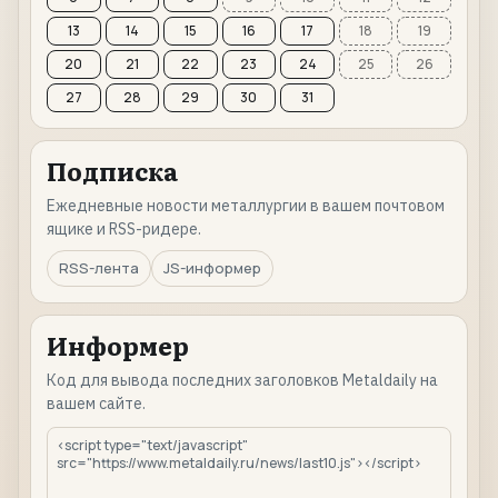
13
14
15
16
17
18
19
20
21
22
23
24
25
26
27
28
29
30
31
Подписка
Ежедневные новости металлургии в вашем почтовом
ящике и RSS-ридере.
RSS-лента
JS-информер
Информер
Код для вывода последних заголовков Metaldaily на
вашем сайте.