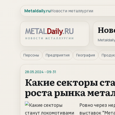
Metaldaily.ru
Новости металлургии
Нов
Metaldaily
Персоны
Предприятия
География
Продук
28.05.2024
-
09:31
Какие секторы ст
роста рынка мета
Ровно через н
выставок "Мета