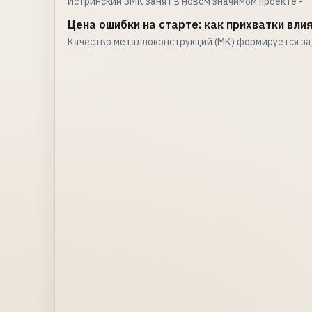
Истринский ЗМК занят в новом значимом проекте -
Цена ошибки на старте: как прихватки вл
Качество металлоконструкций (МК) формируется з