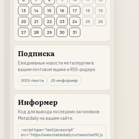
13
14
15
16
17
18
19
20
21
22
23
24
25
26
27
28
29
30
31
Подписка
Ежедневные новости металлургии в
вашем почтовом ящике и RSS-ридере.
RSS-лента
JS-информер
Информер
Код для вывода последних заголовков
Metaldaily на вашем сайте.