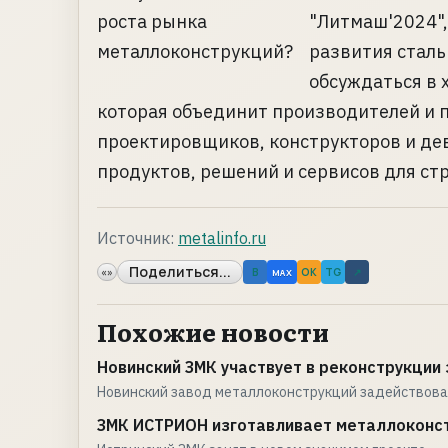
"Литмаш'2024",
развития сталь
обсуждаться в 
которая объединит производителей и 
проектировщиков, конструкторов и де
продуктов, решений и сервисов для стр
Источник:
metalinfo.ru
Поделиться...
«»
B
OK
TG
↗
MAX
Похожие новости
Новинский ЗМК участвует в реконструкции 
Новинский завод металлоконструкций задействова
ЗМК ИСТРИОН изготавливает металлоконст