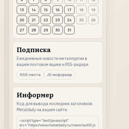
13
14
15
16
17
18
19
20
21
22
23
24
25
26
27
28
29
30
31
Подписка
Ежедневные новости металлургии в
вашем почтовом ящике и RSS-ридере.
RSS-лента
JS-информер
Информер
Код для вывода последних заголовков
Metaldaily на вашем сайте.