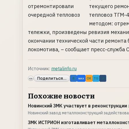
текущего ремон
тепловоз ТГМ-
методом: отре
тележки, произведены ревизия механи
окончании технической части ремонта
локомотива, – сообщает пресс-служба О
Источник:
metalinfo.ru
Поделиться...
«»
B
OK
TG
↗
MAX
Похожие новости
Новинский ЗМК участвует в реконструкции 
Новинский завод металлоконструкций задействова
ЗМК ИСТРИОН изготавливает металлоконст