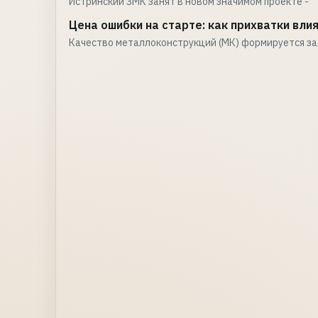
Истринский ЗМК занят в новом значимом проекте -
Цена ошибки на старте: как прихватки вл
Качество металлоконструкций (МК) формируется з