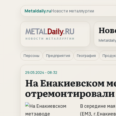
Metaldaily.ru
Новости металлургии
Нов
Metaldaily
Персоны
Предприятия
География
Продук
29.05.2024
-
08:32
На Енакиевском м
отремонтировали 
В середине мая
(ЕМЗ, г.Енакие