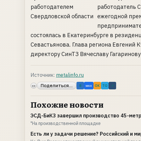
работодатель С
ежегодной пре
предпринимате
состоялась в Екатеринбурге в резиден
Севастьянова. Глава региона Евгений
директору СинТЗ Вячеславу Гагаринову. 
Источник:
metalinfo.ru
Поделиться...
«»
B
OK
TG
↗
MAX
Похожие новости
ЭСД-БиКЗ завершил производство 45-метр
"На производственной площадке
Есть ли у задачи решение? Российский и ми