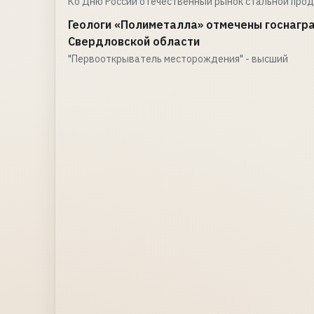
Ко Дню России отечественный рынок стальной про
Геологи «Полиметалла» отмечены госнагр
Свердловской области
"Первооткрыватель месторождения" - высший