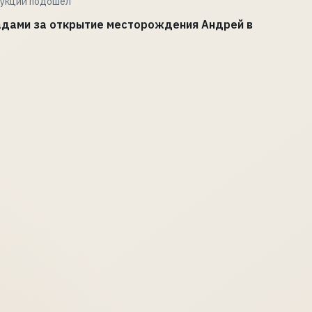
дукции подошел
адами за открытие месторождения Андрей в