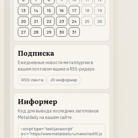
13
14
15
16
17
18
19
20
21
22
23
24
25
26
27
28
29
30
31
Подписка
Ежедневные новости металлургии в
вашем почтовом ящике и RSS-ридере.
RSS-лента
JS-информер
Информер
Код для вывода последних заголовков
Metaldaily на вашем сайте.