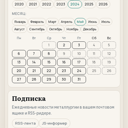
2020
2021
2022
2023
2024
2025
2026
МЕСЯЦ:
Январь
Февраль
Март
Апрель
Май
Июнь
Июль
Август
Сентябрь
Октябрь
Ноябрь
Декабрь
Пн
Вт
Ср
Чт
Пт
Сб
Вс
1
2
3
4
5
6
7
8
9
10
11
12
13
14
15
16
17
18
19
20
21
22
23
24
25
26
27
28
29
30
31
Подписка
Ежедневные новости металлургии в вашем почтовом
ящике и RSS-ридере.
RSS-лента
JS-информер