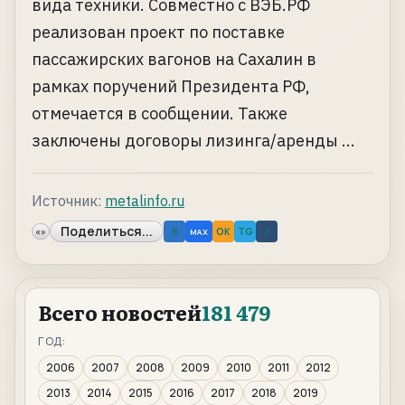
вида техники. Совместно с ВЭБ.РФ
реализован проект по поставке
пассажирских вагонов на Сахалин в
рамках поручений Президента РФ,
отмечается в сообщении. Также
заключены договоры лизинга/аренды ...
Источник:
metalinfo.ru
Поделиться...
«»
B
OK
TG
↗
MAX
Всего новостей
181 479
ГОД:
2006
2007
2008
2009
2010
2011
2012
2013
2014
2015
2016
2017
2018
2019