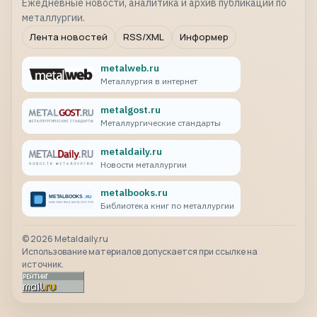
Ежедневные новости, аналитика и архив публикаций по
металлургии.
Лента новостей
RSS/XML
Информер
metalweb.ru
Металлургия в интернет
metalgost.ru
Металлургические стандарты
metaldaily.ru
Новости металлургии
metalbooks.ru
Библиотека книг по металлургии
©
2026
Metaldaily.ru
Использование материалов допускается при ссылке на
источник.