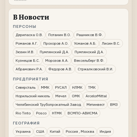
В Новости
ПЕРСОНЫ
Дерипаска О.В.
Потанин В.О.
Рашников В.Ф.
Романов А.Г.
Прохоров А.О.
Усманов А.Б.
Лисин В.С.
Зюзин И.В.
Пумпянский Д.А.
Пумпянский Д.А.
Кузнецов Б.С.
Морозов А.А.
Вексельберг В.Ф.
Абрамович Р.А.
Федоров А.В.
Стржалковский В.И.
ПРЕДПРИЯТИЯ
Северсталь
ММК
РУСАЛ
НЛМК
ТМК
Норильский никель
Мечел
ОМК
ArcelorMittal
Челябинский Трубопрокатный Завод
Метинвест
ВМЗ
Rio Tinto
Posco
НТМК
ВСМПО-АВИСМА
ГЕОГРАФИЯ
Украина
США
Китай
Россия , Москва
Индия