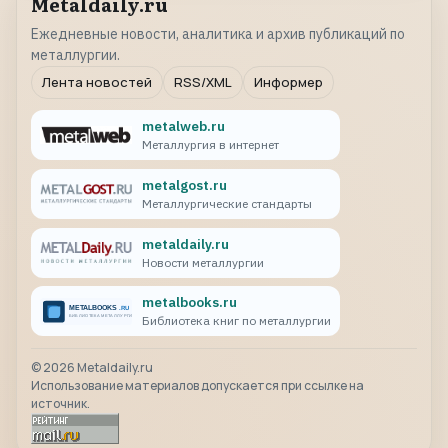
Metaldaily.ru
Ежедневные новости, аналитика и архив публикаций по
металлургии.
Лента новостей
RSS/XML
Информер
metalweb.ru
Металлургия в интернет
metalgost.ru
Металлургические стандарты
metaldaily.ru
Новости металлургии
metalbooks.ru
Библиотека книг по металлургии
©
2026
Metaldaily.ru
Использование материалов допускается при ссылке на
источник.