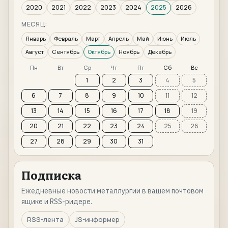
2020
2021
2022
2023
2024
2025
2026
МЕСЯЦ:
Январь
Февраль
Март
Апрель
Май
Июнь
Июль
Август
Сентябрь
Октябрь
Ноябрь
Декабрь
Пн
Вт
Ср
Чт
Пт
Сб
Вс
1
2
3
4
5
6
7
8
9
10
11
12
13
14
15
16
17
18
19
20
21
22
23
24
25
26
27
28
29
30
31
Подписка
Ежедневные новости металлургии в вашем почтовом
ящике и RSS-ридере.
RSS-лента
JS-информер