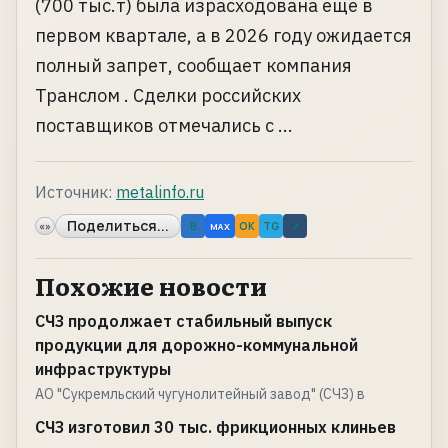
(700 тыс.т) была израсходована еще в
первом квартале, а в 2026 году ожидается
полный запрет, сообщает компания
Транслом . Сделки российских
поставщиков отмечались с ...
Источник:
metalinfo.ru
Поделиться...
«»
B
OK
TG
↗
MAX
Похожие новости
СЧЗ продолжает стабильный выпуск
продукции для дорожно-коммунальной
инфраструктуры
АО "Сукремльский чугунолитейный завод" (СЧЗ) в
СЧЗ изготовил 30 тыс. фрикционных клиньев