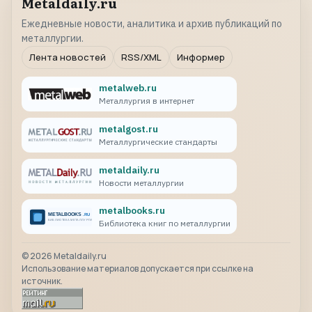
Metaldaily.ru
Ежедневные новости, аналитика и архив публикаций по
металлургии.
Лента новостей
RSS/XML
Информер
metalweb.ru
Металлургия в интернет
metalgost.ru
Металлургические стандарты
metaldaily.ru
Новости металлургии
metalbooks.ru
Библиотека книг по металлургии
©
2026
Metaldaily.ru
Использование материалов допускается при ссылке на
источник.