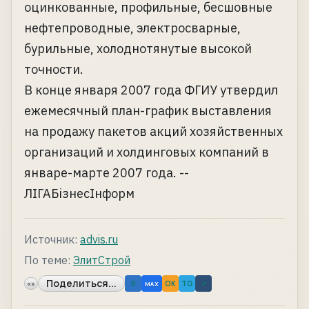
оцинкованные, профильные, бесшовные
нефтепроводные, электросварные,
бурильные, холоднотянутые высокой
точности.
В конце января 2007 года ФГИУ утвердил
ежемесячный план-график выставления
на продажу пакетов акций хозяйственных
организаций и холдинговых компаний в
январе-марте 2007 года. --
ЛIГАБiзнесIнформ
Источник:
advis.ru
По теме:
ЭлитСтрой
Поделиться...
«»
B
OK
TG
↗
MAX