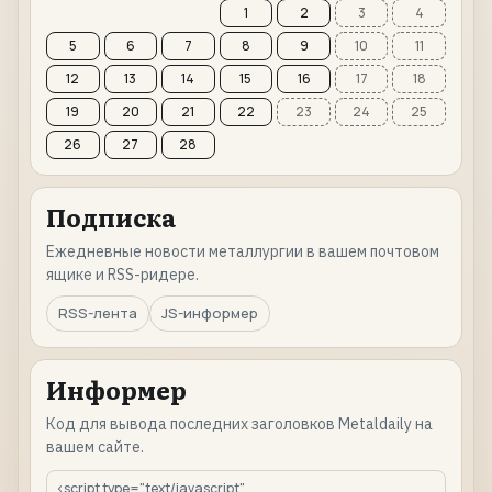
1
2
3
4
5
6
7
8
9
10
11
12
13
14
15
16
17
18
19
20
21
22
23
24
25
26
27
28
Подписка
Ежедневные новости металлургии в вашем почтовом
ящике и RSS-ридере.
RSS-лента
JS-информер
Информер
Код для вывода последних заголовков Metaldaily на
вашем сайте.