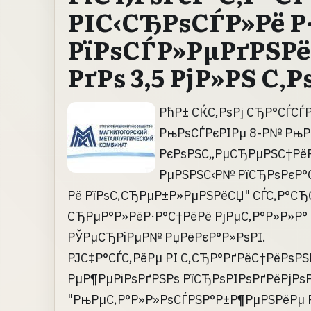
РІС‹СЂРѕСЃР»Рё Р
РїРѕСЃР»РµРґРЅРёР
РґРѕ 3,5 РјР»РЅ С‚Р
РћР± СЌС‚РѕРј СЂР°СЃСЃ
РњРѕСЃРєРІРµ 8-Р№ Рњ
РєРѕРЅС„РµСЂРµРЅС†РёР
РµРЅРЅС‹Р№ РїСЂРѕРєР°С
Рё РїРѕС‚СЂРµР±Р»РµРЅРёСЏ" СЃС‚Р°СЂ
СЂРµР°Р»РёР·Р°С†РёРё РјРµС‚Р°Р»Р»Р°
РЎРµСЂРіРµР№ РџРёРєР°Р»РѕРІ.
РЈС‡Р°СЃС‚РёРµ РІ С‚СЂР°РґРёС†РёРѕР
РµР¶РµРіРѕРґРЅРѕ РїСЂРѕРІРѕРґРёРјРѕ
"РњРµС‚Р°Р»Р»РѕСЃРЅР°Р±Р¶РµРЅРёРµ Р