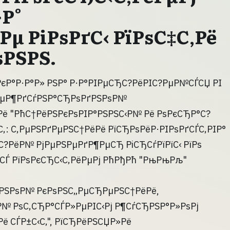
·Р°
µ РіРѕРґС‹ РїРѕС‡С‚Рё
ѕРЅРЅ.
РєР°Р·Р°Р» РЅР° Р·Р°РІРµСЂС?РёРІС?РµР№СЃСЏ РІ
РµР¶РґСѓРЅР°СЂРѕРґРЅРѕР№
ё "РћС†РёРЅРєРѕРІР°РЅРЅС‹Р№ Рё РѕРєСЂР°С?
‚: С‚РµРЅРґРµРЅС†РёРё РїСЂРѕРёР·РІРѕРґСЃС‚РІР°
С?РёР№ РјРµРЅРµРґР¶РµСЂ РіСЂСѓРїРїС‹ РїРѕ
 СЃ РїРѕРєСЂС‹С‚РёРµРј РћРђРћ "РњРњРљ"
ЅРЅРѕР№ РєРѕРЅС„РµСЂРµРЅС†РёРё,
Р№ РѕС‚СЂР°СЃР»РµРІС‹Рј Р¶СѓСЂРЅР°Р»РѕРј
ё СЃР±С‹С‚", РїСЂРёРЅСЏР»Рё