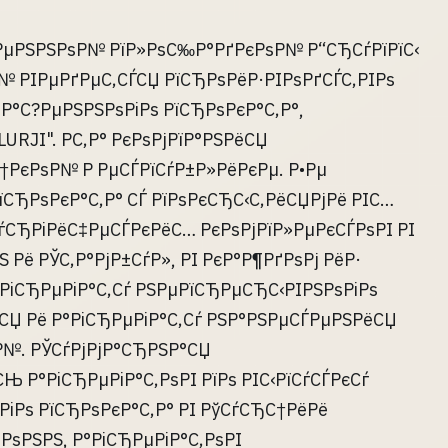
РµРЅРЅРѕР№ РїР»РѕС‰Р°РґРєРѕР№ Р“СЂСѓРїРїС‹
№ РІРµРґРµС‚СЃСЏ РїСЂРѕРёР·РІРѕРґСЃС‚РІРѕ
Р°С?РµРЅРЅРѕРіРѕ РїСЂРѕРєР°С‚Р°,
JI". Р­С‚Р° РєРѕРјРїР°РЅРёСЏ
†РєРѕР№ Р РµСЃРїСѓР±Р»РёРєРµ. Р•Рµ
РїСЂРѕРєР°С‚Р° СЃ РїРѕРєСЂС‹С‚РёСЏРјРё РІС…
СѓСЂРіРёС‡РµСЃРєРёС… РєРѕРјРїР»РµРєСЃРѕРІ РІ
Рё РЎС‚Р°РјР±СѓР», РІ РєР°Р¶РґРѕРј РёР·
°РіСЂРµРіР°С‚Сѓ РЅРµРїСЂРµСЂС‹РІРЅРѕРіРѕ
СЏ Рё Р°РіСЂРµРіР°С‚Сѓ РЅР°РЅРµСЃРµРЅРёСЏ
Р№. РЎСѓРјРјР°СЂРЅР°СЏ
 Р°РіСЂРµРіР°С‚РѕРІ РїРѕ РІС‹РїСѓСЃРєСѓ
іРѕ РїСЂРѕРєР°С‚Р° РІ РўСѓСЂС†РёРё
‚РѕРЅРЅ, Р°РіСЂРµРіР°С‚РѕРІ