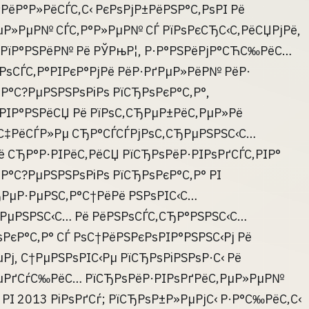
РёР°Р»РёСЃС‚С‹ РєРѕРјР±РёРЅР°С‚РѕРІ Рё
µР»РµР№ СЃС‚Р°Р»РµР№ СЃ РїРѕРєСЂС‹С‚РёСЏРјРё,
РјРїР°РЅРёР№ Рё РЎРњР¦, Р·Р°РЅРёРјР°СЋС‰РёС…
РѕСЃС‚Р°РІРєР°РјРё РёР·РґРµР»РёР№ РёР·
Р°С?РµРЅРЅРѕРіРѕ РїСЂРѕРєР°С‚Р°,
РІР°РЅРёСЏ Рё РїРѕС‚СЂРµР±РёС‚РµР»Рё
 С‡РёСЃР»Рµ СЂР°СЃСЃРјРѕС‚СЂРµРЅРЅС‹С…
ё СЂР°Р·РІРёС‚РёСЏ РїСЂРѕРёР·РІРѕРґСЃС‚РІР°
Р°С?РµРЅРЅРѕРіРѕ РїСЂРѕРєР°С‚Р° РІ
СЂРµР·РµРЅС‚Р°С†РёРё РЅРѕРІС‹С…
РµРЅРЅС‹С… Рё РёРЅРѕСЃС‚СЂР°РЅРЅС‹С…
єР°С‚Р° СЃ РѕС†РёРЅРєРѕРІР°РЅРЅС‹Рј Рё
Рј, С†РµРЅРѕРІС‹Рµ РїСЂРѕРіРЅРѕР·С‹ Рё
ІРµРґСѓС‰РёС… РїСЂРѕРёР·РІРѕРґРёС‚РµР»РµР№
РІ 2013 РіРѕРґСѓ; РїСЂРѕР±Р»РµРјС‹ Р·Р°С‰РёС‚С‹