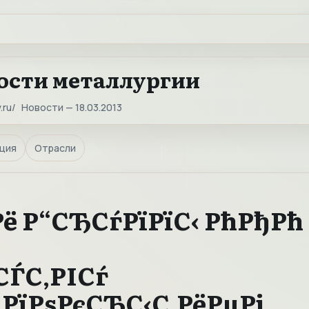
ости металлургии
.ru
Новости — 18.03.2013
ция
Отрасли
ё Р“СЂСѓРїРїС‹ РћРђРћ
СЃС‚РІСѓ
 РїРѕРєСЂС‹С‚РёРµРј