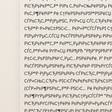
РїСЂРѕРєР°С‚Р° РїРѕ С‚РѕР»С‰РёРЅРµ Р
РѕС‚Р¶РёРіР° Рё С†РёРЅРєРѕРІР°РЅРёС
СЃРѕСЂС‚Р°РјРµРЅС‚ РґР»СЏ СЃС‚СЂРѕ
СЂР°Р·Р»РёС‡РЅС‹С… РєР»Р°СЃСЃРѕРІ С†
РІРµРґРµС‚СЃСЏ РѕСЃРІРѕРµРЅРёРµ РіР
РїСЂРѕРєР°С‚Р° РєР°С‚РµРіРѕСЂРёР№ РІС
СЃС‚Р°Р»Рё РґР»СЏ РћРђРћ "РђР’РўРћР
Р±С‹С‚РѕРІРѕР№ С‚РµС…РЅРёРєРё. Р’ Р
РѕСЃРІРѕРµРЅРёРµ РїСЂРѕРёР·РІРѕРґСЃС
СЂР°Р·РјРµСЂРЅРѕРіРѕ СЃРѕСЂС‚Р°РјРµРЅ
СѓР»СЊС‚СЂРѕ-РІС‹СЃРѕРєРѕРїСЂРѕС‡Р
(СЃР»РѕР¶РЅРѕС„Р°Р·РЅС‹С… Рё РєРѕРјР
РѕР¶РґРµРЅРёРµ РїСЂРѕС†РµСЃСЃР° "Рѕ
РїСЂРѕРґСѓРєС†РёРё РєРѕРјРїР»РµРєСЃР
Р·Р°СЂСѓР±РµР¶РЅС‹Рј РїСЂРѕРёР·РІРѕ