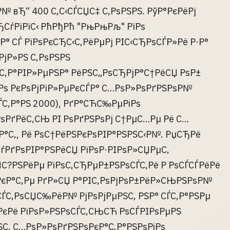
№ вЂ“ 400 С‚С‹СЃСЏС‡ С‚РѕРЅРЅ. РўР°РєРёРј
ЂСѓРїРїС‹ РћРђРћ "РњРњРљ" РїРѕ
Р° СЃ РїРѕРєСЂС‹С‚РёРµРј РІС‹СЂРѕСЃР»Рё Р·Р°
РјР»РЅ С‚РѕРЅРЅ
ЃС‚Р°РІР»РµРЅР° РёРЅС„РѕСЂРјР°С†РёСЏ РѕР±
Рѕ РєРѕРјРїР»РµРєСЃР° С…РѕР»РѕРґРЅРѕР№
ЃС‚Р°РЅ 2000), РґР°СЋС‰РµРіРѕ
ѕРґРёС‚СЊ РІ РѕРґРЅРѕРј С†РµС…Рµ Рё С…
Р°С‚, Рё РѕС†РёРЅРєРѕРІР°РЅРЅС‹Р№. РџСЂРё
ѓРґРѕРІР°РЅРёСЏ РїРѕР·РІРѕР»СЏРµС‚
С?РЅРёРµ РїРѕС‚СЂРµР±РЅРѕСЃС‚Рё Р РѕСЃСЃРёРё
ѕРєР°С‚Рµ РґР»СЏ Р°РІС‚РѕРјРѕР±РёР»СЊРЅРѕР№
°СЃС‚РѕСЏС‰РёР№ РјРѕРјРµРЅС‚ РЅР° СЃС‚Р°РЅРµ
РєРё РїРѕР»РЅРѕСЃС‚СЊСЋ РѕСЃРІРѕРµРЅ
С‚ С…РѕР»РѕРґРЅРѕРєР°С‚Р°РЅРѕРіРѕ