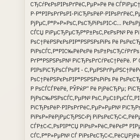
СЂСѓРєРѕРІРѕРґРёС‚РµР»Рё Рё СЃРїРµС†
Р·Р°РІРѕРґРѕРІ-РїСЂРѕРёР·РІРѕРґРёС‚Р
РјРµС‚Р°Р»Р»РѕС‚РѕСЂРіРѕРІС‹С… РєРѕ
СЃСЏ РїРµСЂРµСЂР°Р±РѕС‚РєРѕР№ Рё Рї
РѕС†РёРЅРєРѕРІР°РЅРЅРѕРіРѕ Рё РѕРєСЂ
РїРѕСЃС‚Р°РІС‰РёРєРё РѕР±РѕСЂСѓРґРѕ
РґР°РЅРЅРѕР№ РїСЂРѕРґСѓРєС†РёРё. Р’
РІРѕРїСЂРѕСЃРѕРІ - С‚РµРЅРґРµРЅС†РёР
РѕС†РёРЅРєРѕРІР°РЅРЅРѕРіРѕ Рё РѕРєСЂ
Р РѕСЃСЃРёРё, РЎРќР“ Рё РјРёСЂРµ; Рї
РјРѕС‰РЅРѕСЃС‚РµР№ РѕС‚РµС‡РµСЃС‚РІ
РїСЂРѕРёР·РІРѕРґРёС‚РµР»РµР№ РїСЂРѕР
РїРѕР»РёРјРµСЂРЅС‹Рј РїРѕРєСЂС‹С‚РёРµ
СЃР±С‹С‚РѕРІР°СЏ РїРѕР»РёС‚РёРєР° Р
СЃС‚Р°Р»РµР№ СЃ РїРѕРєСЂС‹С‚РёСЏРјРё 