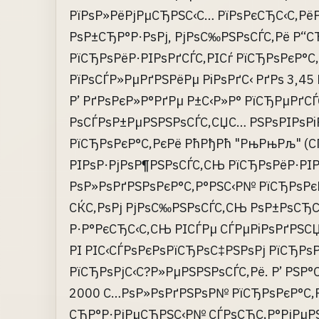
РїРѕР»РёРјРµСЂРЅС‹С… РїРѕРєСЂС‹С‚РёР
РѕР±СЂР°Р·РѕРј, РјРѕС‰РЅРѕСЃС‚Рё Р“С
РїСЂРѕРёР·РІРѕРґСЃС‚РІСѓ РїСЂРѕРєР°С‚
РїРѕСЃР»РµРґРЅРёРµ РіРѕРґС‹ РґРѕ 3,45 
Р’ РґРѕРєР»Р°РґРµ Р±С‹Р»Р° РїСЂРµРґС
РѕСЃРѕР±РµРЅРЅРѕСЃС‚СЏС… РЅРѕРІРѕРі
РїСЂРѕРєР°С‚РєРё РћРђРћ "РњРњРљ" (С
РІРѕР·РјРѕР¶РЅРѕСЃС‚СЊ РїСЂРѕРёР·РІР
РѕР»РѕРґРЅРѕРєР°С‚Р°РЅС‹Р№ РїСЂРѕРє
СЌС‚РѕРј РјРѕС‰РЅРѕСЃС‚СЊ РѕР±РѕСЂС
Р·Р°РєСЂС‹С‚СЊ РІСЃРµ СЃРµРіРѕРґРЅСЏ
РІ РІС‹СЃРѕРєРѕРїСЂРѕС‡РЅРѕРј РїСЂР
РїСЂРѕРјС‹С?Р»РµРЅРЅРѕСЃС‚Рё. Р’ РЅР
2000 С…РѕР»РѕРґРЅРѕР№ РїСЂРѕРєР°С‚
СЂР°Р·РјРµСЂРЅС‹Р№ СЃРѕСЂС‚Р°РјРµРЅ