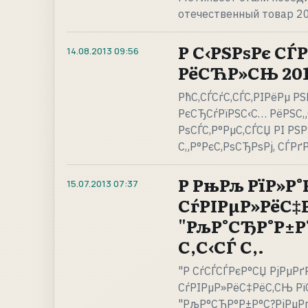
отечественный товар 2
Р С‹РЅРѕРє СЃ
14.08.2013
09:56
РёСЋР»СЊ 2013
РћС‚СЃСѓС‚СЃС‚РІРёРµ Р
РєСЂСѓРїРЅС‹С… РёРЅС„
РѕСЃС‚Р°РµС‚СЃСЏ РІ Р
С„Р°РєС‚РѕСЂРѕРј, СЃР
Р РњРљ РїР»Р°
15.07.2013
07:37
СѓРІРµР»РёС‡
"РљР°СЂР°Р±Р°С
С‚С‹СЃ С‚.
"Р СѓСЃСЃРєР°СЏ РјРµРґ
СѓРІРµР»РёС‡РёС‚СЊ Р
"РљР°СЂР°Р±Р°С?РјРµР