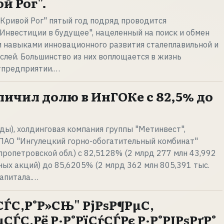
й Рог".
Кривой Рог" пятый год подряд проводится
нвестиции в будущее", нацеленный на поиск и обмен
 навыками инновационного развития сталеплавильной и
лей. Большинство из них воплощается в жизнь
тпредприятии.…
личил долю в ИнГОКе с 82,5% до
нды), холдинговая компания группы "Метинвест",
 ПАО "Ингулецкий горно-обогатительный комбинат"
пропетровской обл.) с 82,5128% (2 млрд 277 млн 43,992
ных акций) до 85,6205% (2 млрд 362 млн 805,391 тыс.
капитала.…
ЃС‚Р°Р»СЊ" РјРѕР¶РµС‚
ЃС‚Рё Р·Р°РїСѓСЃРє Р·Р°РІРѕРґР°