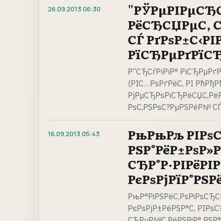
"РЎРµРІРµСЂС
26.09.2013
06:30
РёСЂСЏРµС‚ С
СЃ РґРѕР±С‹Р
РїСЂРµРґРїСЂ
Р“СЂСѓРїРїР° РїСЂРµРґ
(РІС…РѕРґРёС‚ РІ РћРђ
РјРµСЂРѕРїСЂРёСЏС‚РёР
РѕС‚РЅРѕС?РµРЅРёР№ СЃ
РњРњРљ РІРѕС
16.09.2013
05:43
РЅР°РёР±РѕР»Р
СЂР°Р·РІРёР
РєРѕРјРїР°РЅР
РњР°РіРЅРёС‚РѕРіРѕСЂ
РєРѕРјР±РёРЅР°С‚ РІРѕС
СЂРµР№С‚РёРЅРіР° РЅР°