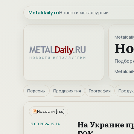
Metaldaily.ru
Новости металлургии
Metaldaily
Но
Подборк
Metaldaily
Персоны
Предприятия
География
Продук
Новости [rss]
На Украине п
13.09.2024
12:14
ГОК