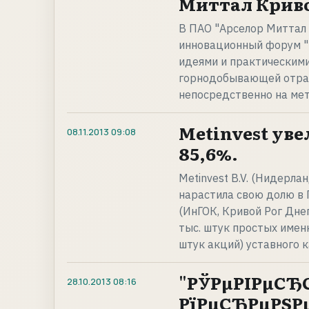
Миттал Криво
В ПАО "Арселор Миттал 
инновационный форум "И
идеями и практическими
горнодобывающей отрас
непосредственно на ме
Metinvest уве
08.11.2013
09:08
85,6%.
Metinvest B.V. (Нидерла
нарастила свою долю в
(ИнГОК, Кривой Рог Дне
тыс. штук простых имен
штук акций) уставного 
"РЎРµРІРµСЂС
28.10.2013
08:16
РїРµСЂРµРЅРµС