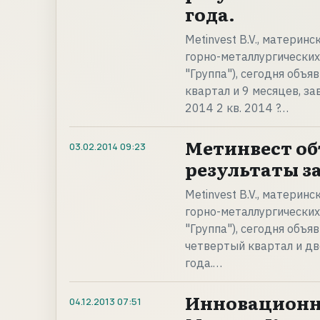
года.
Metinvest B.V., матери
горно-металлургических
"Группа"), сегодня объ
квартал и 9 месяцев, за
2014 2 кв. 2014 ?…
Метинвест об
03.02.2014
09:23
результаты за 
Metinvest B.V., матери
горно-металлургических
"Группа"), сегодня объ
четвертый квартал и д
года.…
Инновационн
04.12.2013
07:51