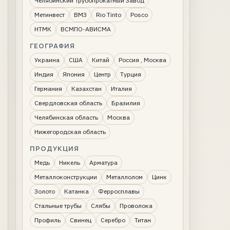
Челябинский Трубопрокатный Завод
Метинвест
ВМЗ
Rio Tinto
Posco
НТМК
ВСМПО-АВИСМА
ГЕОГРАФИЯ
Украина
США
Китай
Россия , Москва
Индия
Япония
Центр
Турция
Германия
Казахстан
Италия
Свердловская область
Бразилия
Челябинская область
Москва
Нижегородская область
ПРОДУКЦИЯ
Медь
Никель
Арматура
Металлоконструкции
Металлолом
Цинк
Золото
Катанка
Ферросплавы
Стальные трубы
Слябы
Проволока
Профиль
Свинец
Серебро
Титан