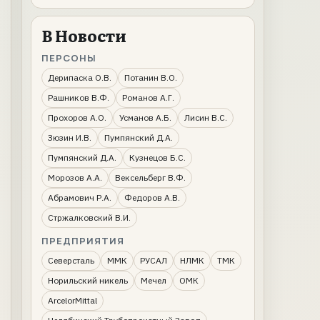
В Новости
ПЕРСОНЫ
Дерипаска О.В.
Потанин В.О.
Рашников В.Ф.
Романов А.Г.
Прохоров А.О.
Усманов А.Б.
Лисин В.С.
Зюзин И.В.
Пумпянский Д.А.
Пумпянский Д.А.
Кузнецов Б.С.
Морозов А.А.
Вексельберг В.Ф.
Абрамович Р.А.
Федоров А.В.
Стржалковский В.И.
ПРЕДПРИЯТИЯ
Северсталь
ММК
РУСАЛ
НЛМК
ТМК
Норильский никель
Мечел
ОМК
ArcelorMittal