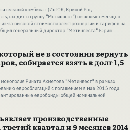
тительный комбинат (ИнГОК, Кривой Рог,
ть, входит в группу "Метинвест") несколько месяцев
 из-за высокой стоимости электроэнергии и тарифов на
ообщил генеральный директор "Метинвеста" Юрий
 который не в состоянии вернуть
ров, собирается взять в долг 1,5
 монополия Рината Ахметова "Метинвест" в рамках
ванию еврооблигаций с погашением в мае 2015 года
рантированные евробонды общей номинальной
…
ъявляет производственные
 третий квартал и 9 месяцев 2014