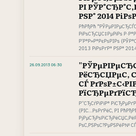
РІ РЎР°СЂР°С‚
РЅР° 2014 РіРѕР
РћРђРћ "РЎРµРІРµСЂСЃС
РіРѕСЂСЏС‡РµРіРѕ Р·Р°Р
Р‘Р°Р»Р°РєРѕРІРѕ (РЎР°
2013 РіРѕРґР° РЅР° 201
"РЎРµРІРµСЂС
26.09.2013
06:30
РёСЂСЏРµС‚ С
СЃ РґРѕР±С‹Р
РїСЂРµРґРїСЂ
Р“СЂСѓРїРїР° РїСЂРµРґ
(РІС…РѕРґРёС‚ РІ РћРђ
РјРµСЂРѕРїСЂРёСЏС‚РёР
РѕС‚РЅРѕС?РµРЅРёР№ СЃ