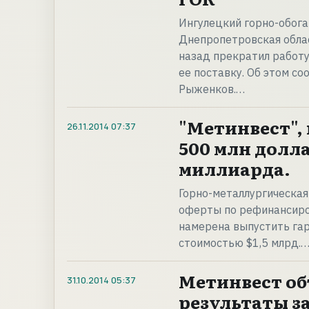
Ингулецкий горно-обога
Днепропетровская облас
назад прекратил работу
ее поставку. Об этом с
Рыженков.…
"Метинвест",
26.11.2014
07:37
500 млн долла
миллиарда.
Горно-металлургическая
оферты по рефинансиро
намерена выпустить га
стоимостью $1,5 млрд.
Метинвест об
31.10.2014
05:37
результаты за