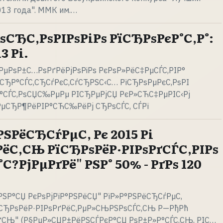
013 года". ММК им.…
РѕСЂС‚РѕРІРѕРіРѕ РїСЂРѕРєР°С‚Р°:
 Рі.
ЅРµРѕР±С…РѕРґРёРјРѕРіРѕ РєРѕР»РёС‡РµСЃС‚РІР°
СЂР°СЃС‚СЂСѓРєС‚СѓСЂРЅС‹С… РїСЂРѕРµРєС‚РѕРІ
ЅР°СЃС‚РѕСЏС‰РµРµ РІСЂРµРјСЏ РєР»СЋС‡РµРІС‹Рј
ґРµСЂР¶РёРІР°СЋС‰РёРј СЂРѕСЃС‚ СЃРї
РЅРёСЂСѓРµС‚ Рє 2015 Рі
РёС‚СЊ РїСЂРѕРёР·РІРѕРґСЃС‚РІРѕ
?РјРµРґРё" РЅР° 50% - РґРѕ 120
РЅР°СЏ РєРѕРјРїР°РЅРёСЏ" РїР»Р°РЅРёСЂСѓРµС‚
їСЂРѕРёР·РІРѕРґРёС‚РµР»СЊРЅРѕСЃС‚СЊ Р—РђРћ
ґСЊ" (Р§РµР»СЏР±РёРЅСЃРєР°СЏ РѕР±Р»Р°СЃС‚СЊ, РІС…