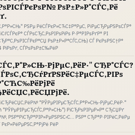
РѕРІСЃРєРѕР№ РѕР±Р»Р°СЃС‚Рё
ґ.
‚Р°Р»СЊ" РЅРµ РёСЃРєР»СЋС‡Р°РµС‚ РїРµСЂРµРЅРѕСЃР°
їСѓСЃРєР° СЃРѕСЂС‚РѕРІРѕРіРѕ Р·Р°РІРѕРґР° РІ
СЂР°С‚РѕРІСЃРєР°СЏ РѕР±Р»Р°СЃС‚СЊ) СЃ РєРѕРЅС†Р°
4 РіРѕРґ, СЃРѕРѕР±С‰РёР
ЃС‚Р°Р»СЊ-РјРµС‚РёР·" СЂР°СЃС?
ЃРѕС‚СЂСѓРґРЅРёС‡РµСЃС‚РІРѕ
ІР°СЋС‰РёРјРё
РёСЏС‚РёСЏРјРё.
РїСЂРёСЏС‚РёР№ "РЎРµРІРµСЂСЃС‚Р°Р»СЊ-РјРµС‚РёР·"
Рћ "РЎРµРІРµСЂСЃС‚Р°Р»СЊ") РїСЂРѕРІРµР»Р° СЂСЏРґ
№, РЅР°РїСЂР°РІР»РµРЅРЅС‹С… РЅР° СЂР°Р·РІРёС‚РёРµ
 РєР»РёРµРЅС‚Р°РјРё РёР