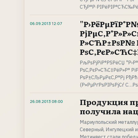
СЂР°Р·РІРёРІР°СЋС‰Рё
"Р›РёРµРїР°Р
06.09.2013
12:07
РјРµС‚Р°Р»Р»С
Р»СЋР±РѕР№ Р
РѕС‚РєР»СЋС‡Р
РљРѕРјРїР°РЅРёСЏ "Р›Р°
РѕС‚РєР»СЋС‡РёР»Р° РїР
РѕР±СЉРµРєС‚Р°Рј РђРћ
(Р»РµРґРѕРІРѕРјСѓ С…РѕР
Продукция п
26.08.2013
08:00
получила нац
Мариупольский металлур
Северный, Ингулецкий 
Метинвест стали победи