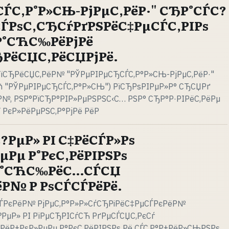
ЃС‚Р°Р»СЊ-РјРµС‚РёР·" СЂР°СЃС?
ЃРѕС‚СЂСѓРґРЅРёС‡РµСЃС‚РІРѕ
ІР°СЋС‰РёРјРё
РёСЏС‚РёСЏРјРё.
РїСЂРёСЏС‚РёР№ "РЎРµРІРµСЂСЃС‚Р°Р»СЊ-РјРµС‚РёР·"
Рћ "РЎРµРІРµСЂСЃС‚Р°Р»СЊ") РїСЂРѕРІРµР»Р° СЂСЏРґ
№, РЅР°РїСЂР°РІР»РµРЅРЅС‹С… РЅР° СЂР°Р·РІРёС‚РёРµ
 РєР»РёРµРЅС‚Р°РјРё РёР
?РµР» РІ С‡РёСЃР»Рѕ
µРµ Р°РєС‚РёРІРЅРѕ
ІР°СЋС‰РёС…СЃСЏ
ёР№ Р РѕСЃСЃРёРё.
СЃРєРёР№ РјРµС‚Р°Р»Р»СѓСЂРіРёС‡РµСЃРєРёР№
?РµР» РІ РїРµСЂРІСѓСЋ РґРµСЃСЏС‚РєСѓ
РёР±РѕР»РµРµ Р°РєС‚РёРІРЅРѕ Рё СЃС‚Р°Р±РёР»СЊРЅРѕ