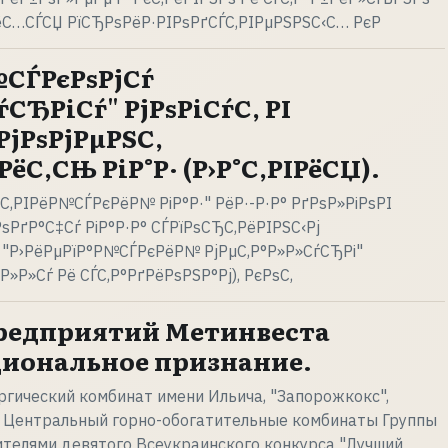
С…СЃСЏ РїСЂРѕРёР·РІРѕРґСЃС‚РІРµРЅРЅС‹С… РєР
№СЃРєРѕРјСѓ
ѓСЂРіСѓ" РјРѕРіСѓС‚ РІ
јРѕРјРµРЅС‚
ёС‚СЊ РіР°Р· (Р›Р°С‚РІРёСЏ).
С‚РІРёР№СЃРєРёР№ РіР°Р·" РёР·-Р·Р° РґРѕР»РіРѕРІ
ѕРґР°С‡Сѓ РіР°Р·Р° СЃРїРѕСЂС‚РёРІРЅС‹Рј
 "Р›РёРµРїР°Р№СЃРєРёР№ РјРµС‚Р°Р»Р»СѓСЂРі"
»Р»Сѓ Рё СЃС‚Р°РґРёРѕРЅР°Рј), РєРѕС‚
редприятий Метинвеста
иональное признание.
гический комбинат имени Ильича, "Запорожкокс",
и Центральный горно-обогатительные комбинаты Группы
телями девятого Всеукраинского конкурса "Лучший