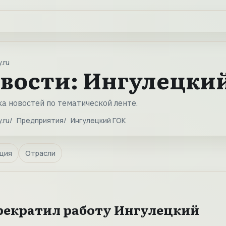
.ru
вости: Ингулецки
а новостей по тематической ленте.
.ru
Предприятия
Ингулецкий ГОК
ция
Отрасли
рекратил работу Ингулецкий