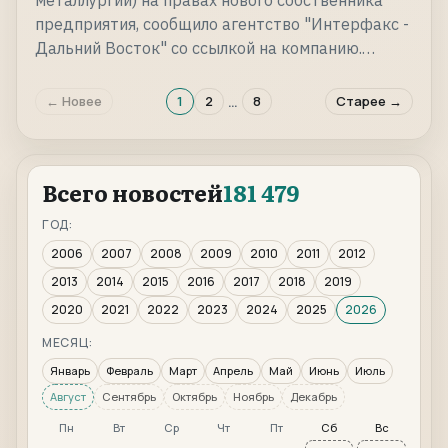
металлургии) на правах нового собственника
предприятия, сообщило агентство "Интерфакс -
Дальний Восток" со ссылкой на компанию.…
…
← Новее
1
2
8
Старее →
Всего новостей
181 479
ГОД:
2006
2007
2008
2009
2010
2011
2012
2013
2014
2015
2016
2017
2018
2019
2020
2021
2022
2023
2024
2025
2026
МЕСЯЦ:
Январь
Февраль
Март
Апрель
Май
Июнь
Июль
Август
Сентябрь
Октябрь
Ноябрь
Декабрь
Пн
Вт
Ср
Чт
Пт
Сб
Вс