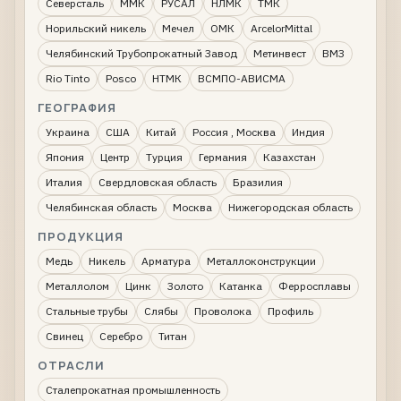
Северсталь
ММК
РУСАЛ
НЛМК
ТМК
Норильский никель
Мечел
ОМК
ArcelorMittal
Челябинский Трубопрокатный Завод
Метинвест
ВМЗ
Rio Tinto
Posco
НТМК
ВСМПО-АВИСМА
ГЕОГРАФИЯ
Украина
США
Китай
Россия , Москва
Индия
Япония
Центр
Турция
Германия
Казахстан
Италия
Свердловская область
Бразилия
Челябинская область
Москва
Нижегородская область
ПРОДУКЦИЯ
Медь
Никель
Арматура
Металлоконструкции
Металлолом
Цинк
Золото
Катанка
Ферросплавы
Стальные трубы
Слябы
Проволока
Профиль
Свинец
Серебро
Титан
ОТРАСЛИ
Сталепрокатная промышленность