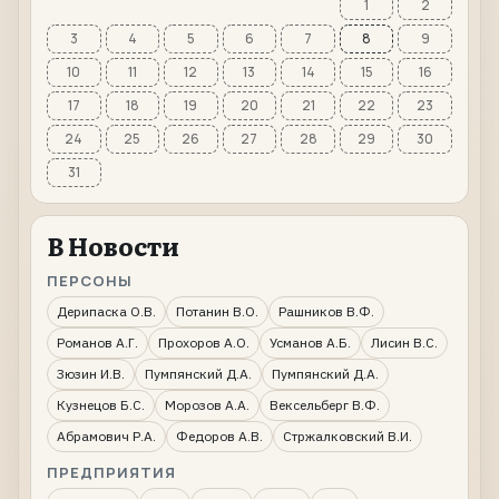
1
2
3
4
5
6
7
8
9
10
11
12
13
14
15
16
17
18
19
20
21
22
23
24
25
26
27
28
29
30
31
В Новости
ПЕРСОНЫ
Дерипаска О.В.
Потанин В.О.
Рашников В.Ф.
Романов А.Г.
Прохоров А.О.
Усманов А.Б.
Лисин В.С.
Зюзин И.В.
Пумпянский Д.А.
Пумпянский Д.А.
Кузнецов Б.С.
Морозов А.А.
Вексельберг В.Ф.
Абрамович Р.А.
Федоров А.В.
Стржалковский В.И.
ПРЕДПРИЯТИЯ