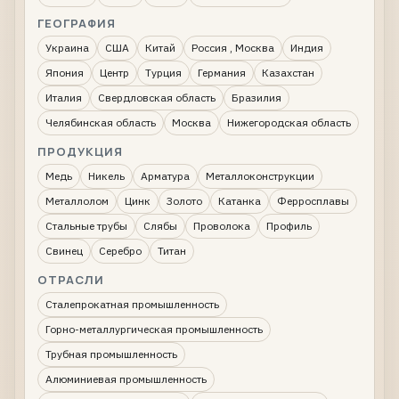
ГЕОГРАФИЯ
Украина
США
Китай
Россия , Москва
Индия
Япония
Центр
Турция
Германия
Казахстан
Италия
Свердловская область
Бразилия
Челябинская область
Москва
Нижегородская область
ПРОДУКЦИЯ
Медь
Никель
Арматура
Металлоконструкции
Металлолом
Цинк
Золото
Катанка
Ферросплавы
Стальные трубы
Слябы
Проволока
Профиль
Свинец
Серебро
Титан
ОТРАСЛИ
Сталепрокатная промышленность
Горно-металлургическая промышленность
Трубная промышленность
Алюминиевая промышленность