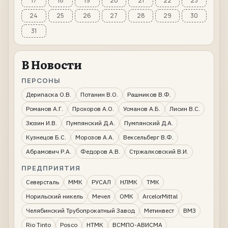
17
18
19
20
21
22
23
24
25
26
27
28
29
30
31
В Новости
ПЕРСОНЫ
Дерипаска О.В.
Потанин В.О.
Рашников В.Ф.
Романов А.Г.
Прохоров А.О.
Усманов А.Б.
Лисин В.С.
Зюзин И.В.
Пумпянский Д.А.
Пумпянский Д.А.
Кузнецов Б.С.
Морозов А.А.
Вексельберг В.Ф.
Абрамович Р.А.
Федоров А.В.
Стржалковский В.И.
ПРЕДПРИЯТИЯ
Северсталь
ММК
РУСАЛ
НЛМК
ТМК
Норильский никель
Мечел
ОМК
ArcelorMittal
Челябинский Трубопрокатный Завод
Метинвест
ВМЗ
Rio Tinto
Posco
НТМК
ВСМПО-АВИСМА