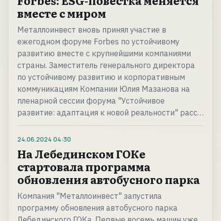
Forbes: ESG-повестка меняется
вместе с миром
Металлоинвест вновь принял участие в
ежегодном форуме Forbes по устойчивому
развитию вместе с крупнейшими компаниями
страны. Заместитель генерального директора
по устойчивому развитию и корпоративным
коммуникациям Компании Юлия Мазанова на
пленарной сессии форума "Устойчивое
развитие: адаптация к новой реальности" расс…
24.06.2024
04:30
На Лебединском ГОКе
стартовала программа
обновления автобусного парка
Компания "Металлоинвест" запустила
программу обновления автобусного парка
Лебединского ГОКа. Первые восемь машин уже