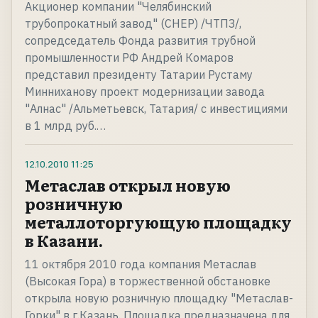
Акционер компании "Челябинский
трубопрокатный завод" (CHEP) /ЧТПЗ/,
сопредседатель Фонда развития трубной
промышленности РФ Андрей Комаров
представил президенту Татарии Рустаму
Минниханову проект модернизации завода
"Алнас" /Альметьевск, Татария/ с инвестициями
в 1 млрд руб.…
12.10.2010
11:25
Метаслав открыл новую
розничную
металлоторгующую площадку
в Казани.
11 октября 2010 года компания Метаслав
(Высокая Гора) в торжественной обстановке
открыла новую розничную площадку "Метаслав-
Горки" в г.Казань. Площадка предназначена для