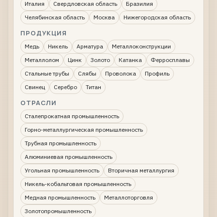
Италия
Свердловская область
Бразилия
Челябинская область
Москва
Нижегородская область
ПРОДУКЦИЯ
Медь
Никель
Арматура
Металлоконструкции
Металлолом
Цинк
Золото
Катанка
Ферросплавы
Стальные трубы
Слябы
Проволока
Профиль
Свинец
Серебро
Титан
ОТРАСЛИ
Сталепрокатная промышленность
Горно-металлургическая промышленность
Трубная промышленность
Алюминиевая промышленность
Угольная промышленность
Вторичная металлургия
Никель-кобальтовая промышленность
Медная промышленность
Металлоторговля
Золотопромышленность