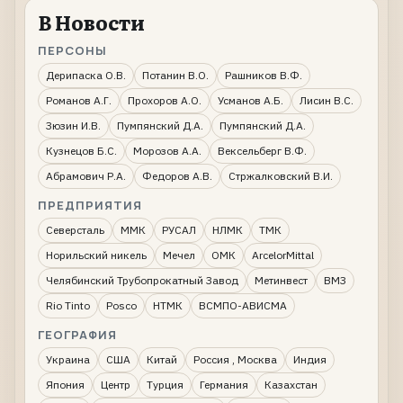
В Новости
ПЕРСОНЫ
Дерипаска О.В.
Потанин В.О.
Рашников В.Ф.
Романов А.Г.
Прохоров А.О.
Усманов А.Б.
Лисин В.С.
Зюзин И.В.
Пумпянский Д.А.
Пумпянский Д.А.
Кузнецов Б.С.
Морозов А.А.
Вексельберг В.Ф.
Абрамович Р.А.
Федоров А.В.
Стржалковский В.И.
ПРЕДПРИЯТИЯ
Северсталь
ММК
РУСАЛ
НЛМК
ТМК
Норильский никель
Мечел
ОМК
ArcelorMittal
Челябинский Трубопрокатный Завод
Метинвест
ВМЗ
Rio Tinto
Posco
НТМК
ВСМПО-АВИСМА
ГЕОГРАФИЯ
Украина
США
Китай
Россия , Москва
Индия
Япония
Центр
Турция
Германия
Казахстан