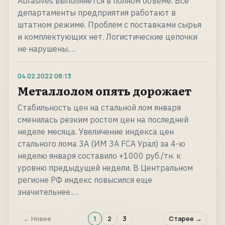
Abrasives выполняется в полном объеме. Все
департаменты предприятия работают в
штатном режиме. Проблем с поставками сырья
и комплектующих нет. Логистические цепочки
не нарушены.…
04.02.2022
08:13
Металлолом опять дорожает
Стабильность цен на стальной лом января
сменилась резким ростом цен на последней
неделе месяца. Увеличение индекса цен
стального лома 3А (ИМ 3А FCA Урал) за 4-ю
неделю января составило +1000 руб./тн. к
уровню предыдущей недели. В Центральном
регионе РФ индекс повысился еще
значительнее.…
← Новее
1
2
3
Старее →