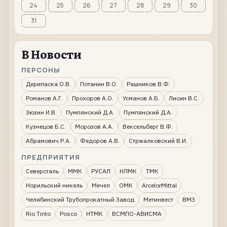
24
25
26
27
28
29
30
31
В Новости
ПЕРСОНЫ
Дерипаска О.В.
Потанин В.О.
Рашников В.Ф.
Романов А.Г.
Прохоров А.О.
Усманов А.Б.
Лисин В.С.
Зюзин И.В.
Пумпянский Д.А.
Пумпянский Д.А.
Кузнецов Б.С.
Морозов А.А.
Вексельберг В.Ф.
Абрамович Р.А.
Федоров А.В.
Стржалковский В.И.
ПРЕДПРИЯТИЯ
Северсталь
ММК
РУСАЛ
НЛМК
ТМК
Норильский никель
Мечел
ОМК
ArcelorMittal
Челябинский Трубопрокатный Завод
Метинвест
ВМЗ
Rio Tinto
Posco
НТМК
ВСМПО-АВИСМА