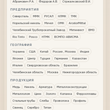
Абрамович Р.А.
Федоров А.В.
Стржалковский В.И.
ПРЕДПРИЯТИЯ
Северсталь
ММК
РУСАЛ
НЛМК
ТМК
Норильский никель
Мечел
ОМК
ArcelorMittal
Челябинский Трубопрокатный Завод
Метинвест
ВМЗ
Rio Tinto
Posco
НТМК
ВСМПО-АВИСМА
ГЕОГРАФИЯ
Украина
США
Китай
Россия , Москва
Индия
Япония
Центр
Турция
Германия
Казахстан
Италия
Свердловская область
Бразилия
Челябинская область
Москва
Нижегородская область
ПРОДУКЦИЯ
Медь
Никель
Арматура
Металлоконструкции
Металлолом
Цинк
Золото
Катанка
Ферросплавы
Стальные трубы
Слябы
Проволока
Профиль
Свинец
Серебро
Титан