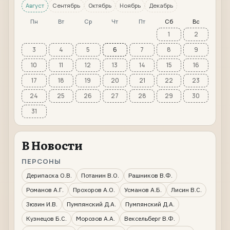
Август
Сентябрь
Октябрь
Ноябрь
Декабрь
Пн
Вт
Ср
Чт
Пт
Сб
Вс
1
2
3
4
5
6
7
8
9
10
11
12
13
14
15
16
17
18
19
20
21
22
23
24
25
26
27
28
29
30
31
В Новости
ПЕРСОНЫ
Дерипаска О.В.
Потанин В.О.
Рашников В.Ф.
Романов А.Г.
Прохоров А.О.
Усманов А.Б.
Лисин В.С.
Зюзин И.В.
Пумпянский Д.А.
Пумпянский Д.А.
Кузнецов Б.С.
Морозов А.А.
Вексельберг В.Ф.