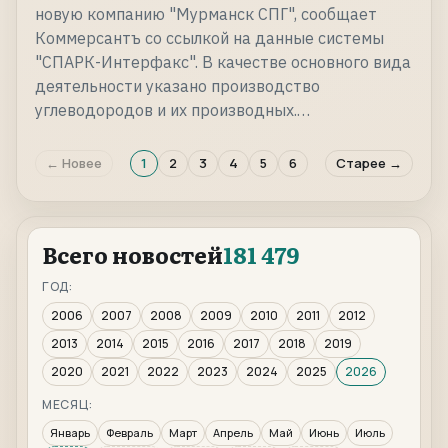
новую компанию "Мурманск СПГ", сообщает
Коммерсантъ со ссылкой на данные системы
"СПАРК-Интерфакс". В качестве основного вида
деятельности указано производство
углеводородов и их производных.…
← Новее
1
2
3
4
5
6
Старее →
Всего новостей
181 479
ГОД:
2006
2007
2008
2009
2010
2011
2012
2013
2014
2015
2016
2017
2018
2019
2020
2021
2022
2023
2024
2025
2026
МЕСЯЦ:
Январь
Февраль
Март
Апрель
Май
Июнь
Июль