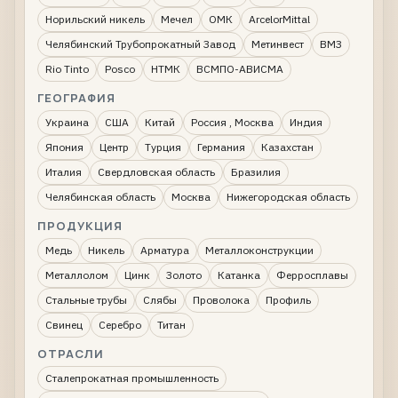
Норильский никель
Мечел
ОМК
ArcelorMittal
Челябинский Трубопрокатный Завод
Метинвест
ВМЗ
Rio Tinto
Posco
НТМК
ВСМПО-АВИСМА
ГЕОГРАФИЯ
Украина
США
Китай
Россия , Москва
Индия
Япония
Центр
Турция
Германия
Казахстан
Италия
Свердловская область
Бразилия
Челябинская область
Москва
Нижегородская область
ПРОДУКЦИЯ
Медь
Никель
Арматура
Металлоконструкции
Металлолом
Цинк
Золото
Катанка
Ферросплавы
Стальные трубы
Слябы
Проволока
Профиль
Свинец
Серебро
Титан
ОТРАСЛИ
Сталепрокатная промышленность