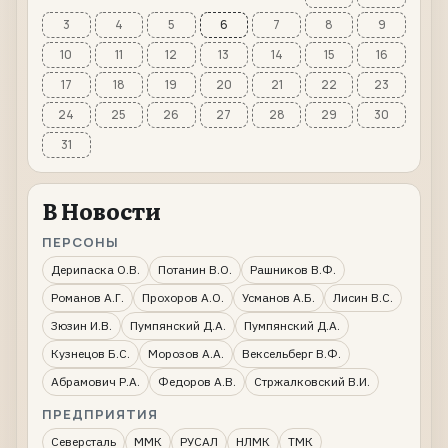
3
4
5
6
7
8
9
10
11
12
13
14
15
16
17
18
19
20
21
22
23
24
25
26
27
28
29
30
31
В Новости
ПЕРСОНЫ
Дерипаска О.В.
Потанин В.О.
Рашников В.Ф.
Романов А.Г.
Прохоров А.О.
Усманов А.Б.
Лисин В.С.
Зюзин И.В.
Пумпянский Д.А.
Пумпянский Д.А.
Кузнецов Б.С.
Морозов А.А.
Вексельберг В.Ф.
Абрамович Р.А.
Федоров А.В.
Стржалковский В.И.
ПРЕДПРИЯТИЯ
Северсталь
ММК
РУСАЛ
НЛМК
ТМК