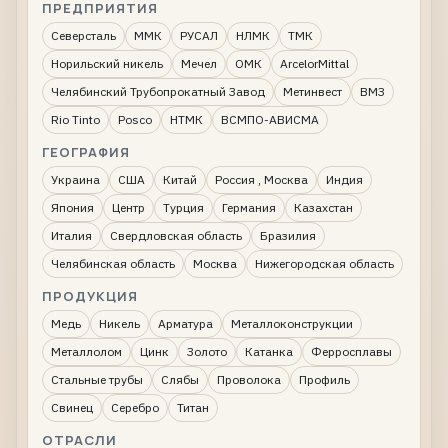
ПРЕДПРИЯТИЯ
Северсталь
ММК
РУСАЛ
НЛМК
ТМК
Норильский никель
Мечел
ОМК
ArcelorMittal
Челябинский Трубопрокатный Завод
Метинвест
ВМЗ
Rio Tinto
Posco
НТМК
ВСМПО-АВИСМА
ГЕОГРАФИЯ
Украина
США
Китай
Россия , Москва
Индия
Япония
Центр
Турция
Германия
Казахстан
Италия
Свердловская область
Бразилия
Челябинская область
Москва
Нижегородская область
ПРОДУКЦИЯ
Медь
Никель
Арматура
Металлоконструкции
Металлолом
Цинк
Золото
Катанка
Ферросплавы
Стальные трубы
Слябы
Проволока
Профиль
Свинец
Серебро
Титан
ОТРАСЛИ