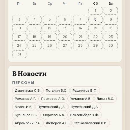
Пн
Вт
Ср
Чт
Пт
Сб
Вс
1
2
3
4
5
6
7
8
9
10
11
12
13
14
15
16
17
18
19
20
21
22
23
24
25
26
27
28
29
30
31
В Новости
ПЕРСОНЫ
Дерипаска О.В.
Потанин В.О.
Рашников В.Ф.
Романов А.Г.
Прохоров А.О.
Усманов А.Б.
Лисин В.С.
Зюзин И.В.
Пумпянский Д.А.
Пумпянский Д.А.
Кузнецов Б.С.
Морозов А.А.
Вексельберг В.Ф.
Абрамович Р.А.
Федоров А.В.
Стржалковский В.И.