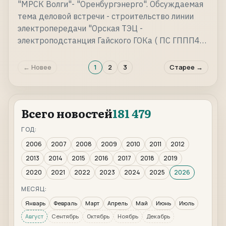
"МРСК Волги"- "Оренбургэнерго". Обсуждаемая
тема деловой встречи - строительство линии
электропередачи "Орская ТЭЦ -
электроподстанция Гайского ГОКа ( ПС ГППП4…
← Новее
1
2
3
Старее →
Всего новостей
181 479
ГОД:
2006
2007
2008
2009
2010
2011
2012
2013
2014
2015
2016
2017
2018
2019
2020
2021
2022
2023
2024
2025
2026
МЕСЯЦ:
Январь
Февраль
Март
Апрель
Май
Июнь
Июль
Август
Сентябрь
Октябрь
Ноябрь
Декабрь