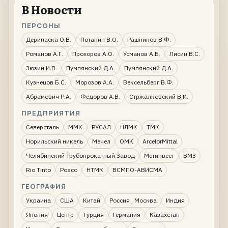
В Новости
ПЕРСОНЫ
Дерипаска О.В.
Потанин В.О.
Рашников В.Ф.
Романов А.Г.
Прохоров А.О.
Усманов А.Б.
Лисин В.С.
Зюзин И.В.
Пумпянский Д.А.
Пумпянский Д.А.
Кузнецов Б.С.
Морозов А.А.
Вексельберг В.Ф.
Абрамович Р.А.
Федоров А.В.
Стржалковский В.И.
ПРЕДПРИЯТИЯ
Северсталь
ММК
РУСАЛ
НЛМК
ТМК
Норильский никель
Мечел
ОМК
ArcelorMittal
Челябинский Трубопрокатный Завод
Метинвест
ВМЗ
Rio Tinto
Posco
НТМК
ВСМПО-АВИСМА
ГЕОГРАФИЯ
Украина
США
Китай
Россия , Москва
Индия
Япония
Центр
Турция
Германия
Казахстан