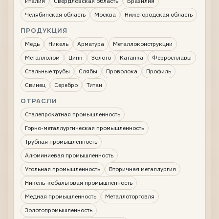
Италия
Свердловская область
Бразилия
Челябинская область
Москва
Нижегородская область
ПРОДУКЦИЯ
Медь
Никель
Арматура
Металлоконструкции
Металлолом
Цинк
Золото
Катанка
Ферросплавы
Стальные трубы
Слябы
Проволока
Профиль
Свинец
Серебро
Титан
ОТРАСЛИ
Сталепрокатная промышленность
Горно-металлургическая промышленность
Трубная промышленность
Алюминиевая промышленность
Угольная промышленность
Вторичная металлургия
Никель-кобальтовая промышленность
Медная промышленность
Металлоторговля
Золотопромышленность